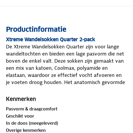
Productinformatie
Xtreme Wandelsokken Quarter 2-pack
De Xtreme Wandelsokken Quarter zijn voor lange
wandeltochten en bieden een lage pasvorm die net
boven de enkel valt. Deze sokken zijn gemaakt van
een mix van katoen, Coolmax, polyamide en
elastaan, waardoor ze effectief vocht afvoeren en
je voeten droog houden. Het anatomisch gevormde
voetbed zorgt voor extra ondersteuning en
comfort, terwijl de badstof teen en hak blaren
Kenmerken
helpen voorkomen en drukpunten verminderen. De
Pasvorm & draagcomfort
wandelsokken zijn ademend en sneldrogend,
Geschikt voor
geschikt voor gebruik in verschillende
In de doos (meegeleverd)
weersomstandigheden. De niet-knellende boord, het
Overige kenmerken
ribdetail op de wreef en de naadloze pasvorm