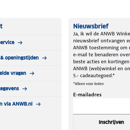
t
Nieuwsbrief
Ja, ik wil de ANWB Winke
nieuwsbrief ontvangen e
ervice
ANWB toestemming om m
e-mail te benaderen over
& openingstijden
beste acties en kortingen
ANWB (web)winkel en o
elde vragen
5.- cadeautegoed.*
*Alleen voor leden
gegevens
E-mailadres
n via ANWB.nl
Inschrijven