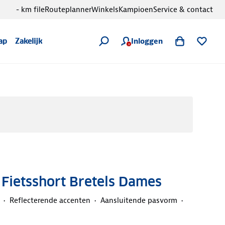
- km file
Routeplanner
Winkels
Kampioen
Service & contact
Inloggen
ap
Zakelijk
- Fietsshort Bretels Dames
Reflecterende accenten
Aansluitende pasvorm