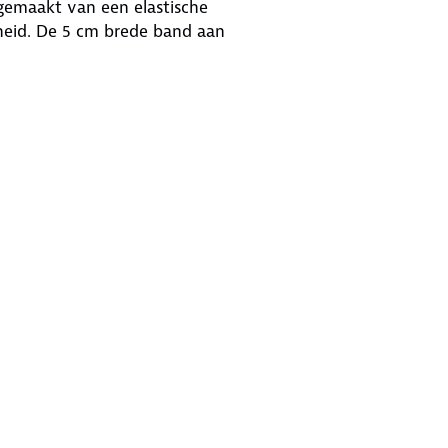
 gemaakt van een elastische
jheid. De 5 cm brede band aan
er voor dat de broek niet opkruipt