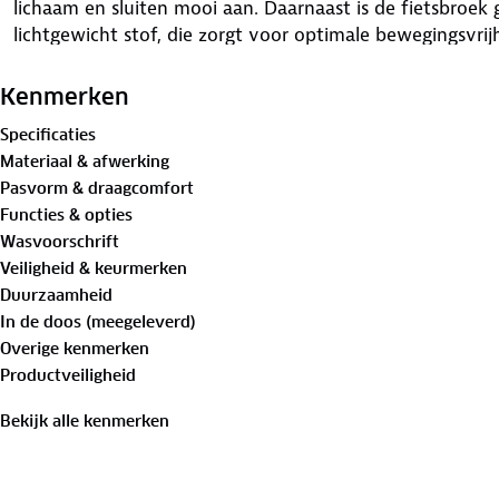
lichaam en sluiten mooi aan. Daarnaast is de fietsbroek
lichtgewicht stof, die zorgt voor optimale bewegingsvri
broekspijpen en siliconen grip aan de binnenkant zorgt 
tijdens het fietsen.
Kenmerken
Specificaties
Materiaal & afwerking
Pasvorm & draagcomfort
Functies & opties
Wasvoorschrift
Veiligheid & keurmerken
Duurzaamheid
In de doos (meegeleverd)
Overige kenmerken
Productveiligheid
Bekijk alle kenmerken