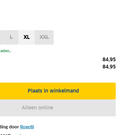
L
XL
XXL
laden..
84,95
84,95
Plaats in winkelmand
Alleen online
ding door
Rogelli