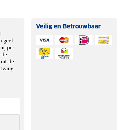
Veilig en Betrouwbaar
l
n geef
ij per
 de
 uit de
ntvang