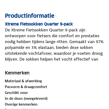
Productinformatie
Xtreme Fietssokken Quarter 9-pack
De Xtreme Fietssokken Quarter 9-pack zijn
ontworpen voor fietsers die comfort en prestaties
nodig hebben tijdens lange ritten. Gemaakt van 97%
polyamide en 3% elastaan, bieden deze sokken
uitstekende vochtafvoer, waardoor je voeten droog
blijven. De sokken helpen het vocht effectief van
de voet af te voeren en zijn ideaal voor zowel
wielrennen als mountainbiken. De naadloze
Kenmerken
constructie voorkomt irritatie en zorgt voor een
Materiaal & afwerking
efficiënte krachtsoverdracht naar de pedalen. De
Pasvorm & draagcomfort
fietssokken zijn ontworpen om drukpunten te
Geschikt voor
verminderen, zodat je ongestoord kunt blijven
In de doos (meegeleverd)
fietsen. Het elastische boord biedt een stevige
Overige kenmerken
pasvorm zonder te veel druk op de kuiten, zelfs