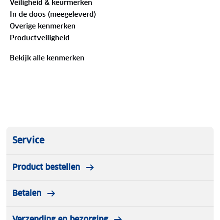
Inhoud
: 2 paar wandelsokken
Veiligheid & keurmerken
Maten
: 35/38, 39/42, 43/46
In de doos (meegeleverd)
Geslacht
: Unisex
Overige kenmerken
Productveiligheid
Bekijk alle kenmerken
Service
Product bestellen
Betalen
Verzending en bezorging