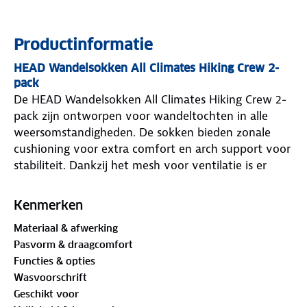
Productinformatie
HEAD Wandelsokken All Climates Hiking Crew 2-
pack
De HEAD Wandelsokken All Climates Hiking Crew 2-
pack zijn ontworpen voor wandeltochten in alle
weersomstandigheden. De sokken bieden zonale
cushioning voor extra comfort en arch support voor
stabiliteit. Dankzij het mesh voor ventilatie is er
voldoende ademend vermogen. De sokken zijn
gemaakt van gerecycled materiaal, wat bijdraagt
Kenmerken
aan een duurzamere keuze. Ze hebben een flex zone
Materiaal & afwerking
voor meer bewegingsvrijheid en een dubbel-laags
Pasvorm & draagcomfort
comfortabele boord voor extra ondersteuning.
Functies & opties
Eigenschappen van de HEAD Wandelsokken All
Climates Hiking Crew 2-pack.
Wasvoorschrift
Merk
: HEAD
Geschikt voor