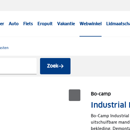
er
Auto
Fiets
Eropuit
Vakantie
Webwinkel
Lidmaatsch
asten
Zoek
Bo-camp
Industrial
Bo-Camp Industrial 
uitschuifbare mand
bekleding. Demontab