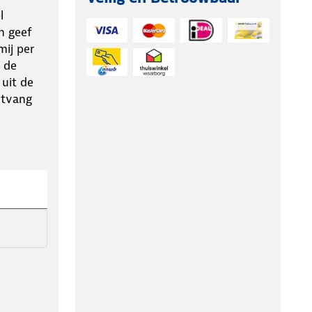
l
n geef
ij per
 de
 uit de
ntvang