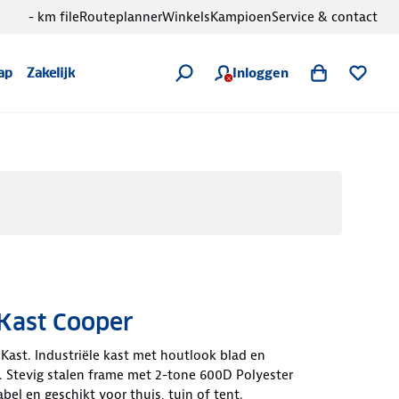
- km file
Routeplanner
Winkels
Kampioen
Service & contact
Inloggen
ap
Zakelijk
 Kast Cooper
Kast. Industriële kast met houtlook blad en
. Stevig stalen frame met 2-tone 600D Polyester
el en geschikt voor thuis, tuin of tent.