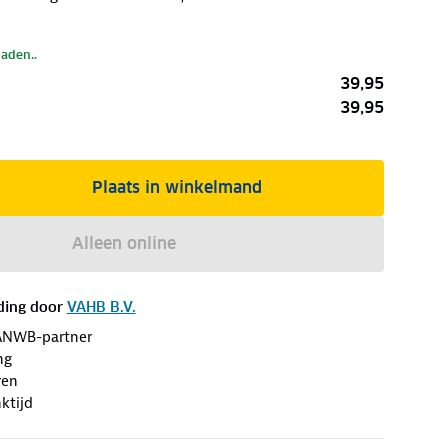
laden..
39,95
39,95
Plaats in winkelmand
Alleen online
ding door
VAHB B.V.
ANWB-partner
ng
ren
ktijd