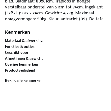
blad. Bladmaat: 80x61cm. Traploos in hoogte
verstelbaar onderstel van 51cm tot 74cm. Ingeklapt
(LxBxH): 81x61x4cm. Gewicht: 4,2kg. Maximaal
draagvermogen: 50kg. Kleur: antraciet (09). De tafel
is voorzien van een uniek in- en uit-klap
mechanisme waardoor deze heel eenvoudig is op te
Kenmerken
zetten en in te klappen
Materiaal & afwerking
Functies & opties
Geschikt voor
Afmetingen & gewicht
Overige kenmerken
Productveiligheid
Bekijk alle kenmerken