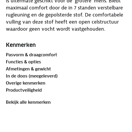
is uitermate geschikt voor de 'grotere' mens. Biedt
maximaal comfort door de in 7 standen verstelbare
rugleuning en de gepolsterde stof. De comfortabele
vulling van deze stof heeft een open celstructuur
waardoor geen vocht wordt vastgehouden.
Daarnaast zijn zowel de rugleuning als de armleggers
ergonomisch gevormd. De stoel is voorzien van een
Kenmerken
geanodiseerd H-frame voor extra stabiliteit en
Pasvorm & draagcomfort
stevigheid. De stoel heeft een extra brede zit.
Functies & opties
Ingeklapt is deze stoel zeer compact en daardoor
Afmetingen & gewicht
gemakkelijk mee te nemen. Maximale belasting: 200
In de doos (meegeleverd)
kilogram!
Overige kenmerken
Productveiligheid
Bekijk alle kenmerken