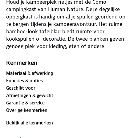
Houd je kampeerplek netjes met de Como
campingkast van Human Nature. Deze degelijke
opbergkast is handig om al je spullen geordend op
te bergen tijdens je kampeeravontuur. Het ruime
bamboe-look tafelblad biedt ruimte voor
kookspullen of decoratie. De twee planken geven
genoeg plek voor kleding, eten of andere
benodigdheden.
Kenmerken
De kast zet je snel op en klap je compact in. Zo
Materiaal & afwerking
neem je hem makkelijk mee in de stevige draagtas.
Functies & opties
De kast is gemaakt van sterke RPET-stof en een licht
Geschikt voor
aluminium frame. Het bovenblad kan tot 30 kg
Afmetingen & gewicht
dragen en de tussenplanken tot 10 kg. De Como
Garantie & service
campingkast helpt je om alles overzichtelijk te
Overige kenmerken
houden tijdens het kamperen. Waar zet jij deze kast
neer?
Bekijk alle kenmerken