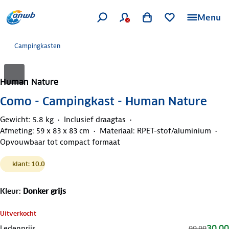
Menu
Campingkasten
Human Nature
Como - Campingkast - Human Nature
Gewicht: 5.8 kg
Inclusief draagtas
Afmeting: 59 x 83 x 83 cm
Materiaal: RPET-stof/aluminium
Opvouwbaar tot compact formaat
klant: 10.0
Kleur
:
Donker grijs
Uitverkocht
30,00
Ledenprijs
99,99