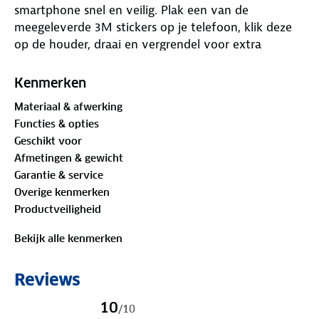
smartphone snel en veilig. Plak een van de
meegeleverde 3M stickers op je telefoon, klik deze
op de houder, draai en vergrendel voor extra
veiligheid.
Kenmerken
Deze houder maakt deel uit van het Easylock
Materiaal & afwerking
ecosysteem, waardoor de stickers ook compatibel
Functies & opties
zijn met andere houders uit de Accezz Easylock
Geschikt voor
serie. Of je nu fietst naar de stad of in de auto
Afmetingen & gewicht
onderweg bent, met Accezz Easylock heb je altijd
Garantie & service
eenvoudig toegang tot al je accessoires.
Overige kenmerken
Productveiligheid
De houder is geschikt voor sturen met een diameter
van 20-35 mm en is te gebruiken met smartphones
Bekijk alle kenmerken
die minimaal 6.4 cm breed zijn. De installatie is
eenvoudig met de bijgeleverde inbussleutel, zodat je
Reviews
snel op pad kunt.
10
/
10
Met je telefoon veilig in de houder, houd je je