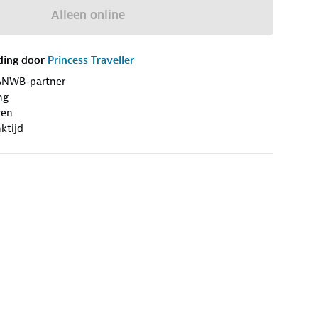
Alleen online
ding door
Princess Traveller
ANWB-partner
ng
ren
ktijd