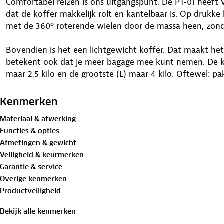
Comfortabel reizen is ons uitgangspunt. De PT-01 heeft 
dat de koffer makkelijk rolt en kantelbaar is. Op drukk
met de 360º roterende wielen door de massa heen, zond
Bovendien is het een lichtgewicht koffer. Dat maakt het 
betekent ook dat je meer bagage mee kunt nemen. De kl
maar 2,5 kilo en de grootste (L) maar 4 kilo. Oftewel: pak
reisbenodigdheden lekker in. Ruimte en gewicht genoeg.
Kenmerken
Geen inpakstress meer de PT-01
Materiaal & afwerking
Over het inpakken gesproken: de binnenkant van de koff
Functies & opties
elastische straps. Zo is inpakstress verleden tijd én blijf
Afmetingen & gewicht
plaats van bestemming pak je alles weer uit zoals je he
Veiligheid & keurmerken
inhoud en zonder al te veel kreukels in je kleding.
Garantie & service
Overige kenmerken
Het oog wil ook wat: op pad met een stijlvolle en mode
Productveiligheid
De voorpret van je reis start al bij de voorbereiding: h
Maar zeg nu zelf: het oog wil ook wat toch? Alle PT-01 k
Bekijk alle kenmerken
door de matte afwerking. Ga je op pad met een stijlvolle