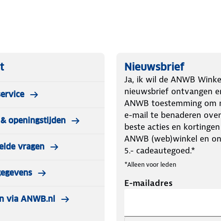
 marineblauwe of witte koffer?
ar ook vanwege het ingebouwde
orgen.
e koffer vast weer bij jou terecht met
t
Nieuwsbrief
(anoniem) contact opnemen.
Ja, ik wil de ANWB Winke
nieuwsbrief ontvangen e
ervice
ANWB toestemming om m
e-mail te benaderen over
& openingstijden
beste acties en kortingen
ANWB (web)winkel en o
elde vragen
5.- cadeautegoed.*
*Alleen voor leden
gegevens
E-mailadres
n via ANWB.nl