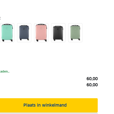
t
laden..
60,00
60,00
Plaats in winkelmand