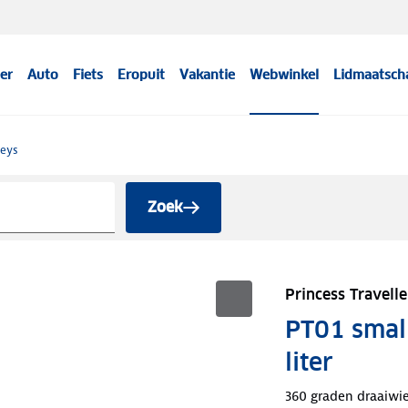
er
Auto
Fiets
Eropuit
Vakantie
Webwinkel
Lidmaatsch
leys
Zoek
Princess Travelle
PT01 small
liter
360 graden draaiwi