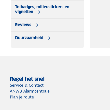
Tolbadges, milieustickers en
L: PT-01 koffer
vignetten
77x52x29
4 kilo
Reviews
98 liter
Duurzaamheid
Regel het snel
Service & Contact
ANWB Alarmcentrale
Plan je route