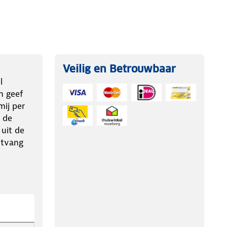
Veilig en Betrouwbaar
l
n geef
ij per
 de
 uit de
ntvang