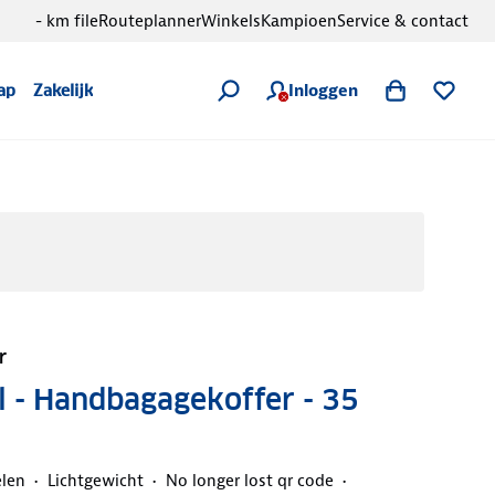
- km file
Routeplanner
Winkels
Kampioen
Service & contact
Inloggen
ap
Zakelijk
r
 - Handbagagekoffer - 35
elen
Lichtgewicht
No longer lost qr code