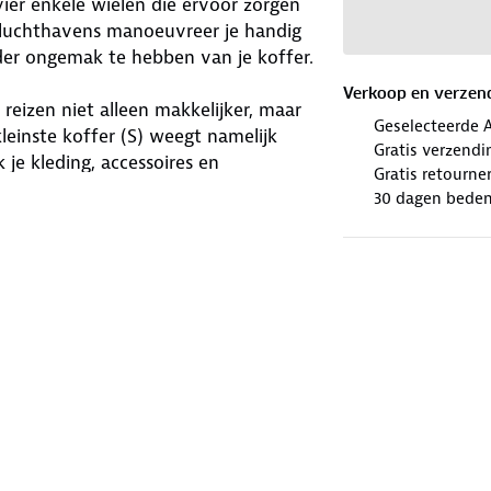
vier enkele wielen die ervoor zorgen
e luchthavens manoeuvreer je handig
er ongemak te hebben van je koffer.
Verkoop en verzen
reizen niet alleen makkelijker, maar
Geselecteerde 
einste koffer (S) weegt namelijk
Gratis verzendi
 je kleding, accessoires en
Gratis retourne
30 dagen beden
er is uitgerust met een ritspaneel en
t jouw kleding netjes zitten. Op de
t hebt ingepakt. Zonder gehusselde
rne koffer
et zoeken van een comfortabele koffer.
offers hebben een luxe uitstraling
 kleurkoffer in opvallende roze, mint