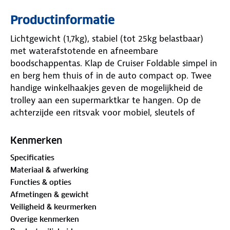
Productinformatie
Lichtgewicht (1,7kg), stabiel (tot 25kg belastbaar)
met waterafstotende en afneembare
boodschappentas. Klap de Cruiser Foldable simpel in
en berg hem thuis of in de auto compact op. Twee
handige winkelhaakjes geven de mogelijkheid de
trolley aan een supermarktkar te hangen. Op de
achterzijde een ritsvak voor mobiel, sleutels of
portemonnee. Deze boodschappentrolley wordt
gemonteerd geleverd. Klik alleen zelf de wielen
Kenmerken
erop.
Specificaties
Materiaal & afwerking
Supersimpel in- en uitklappen: in 5 seconden
Functies & opties
klaar voor gebruik
Afmetingen & gewicht
1.) Klap de trolley open met twee schuifjes aan de
Veiligheid & keurmerken
zijkanten. 2.) Klap hierna het onderstel uit tot je een
Overige kenmerken
‘klikje’ voelt. Klaar! In 5 seconden ben je helemaal