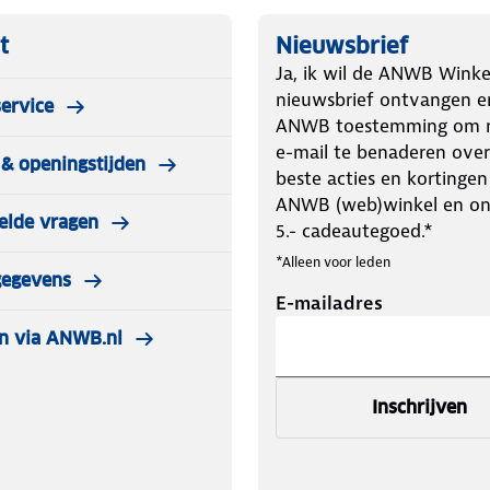
t
Nieuwsbrief
Ja, ik wil de ANWB Winke
nieuwsbrief ontvangen e
ervice
ANWB toestemming om m
e-mail te benaderen over
& openingstijden
beste acties en kortingen
ANWB (web)winkel en o
elde vragen
5.- cadeautegoed.*
*Alleen voor leden
gegevens
E-mailadres
n via ANWB.nl
Inschrijven