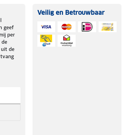
Veilig en Betrouwbaar
l
n geef
ij per
 de
 uit de
ntvang