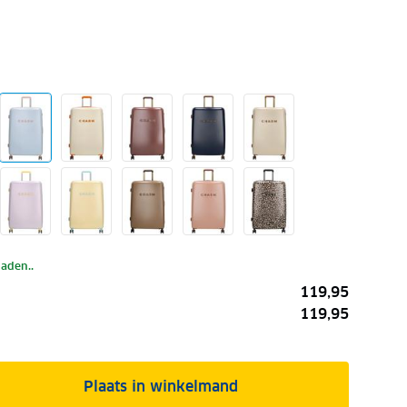
laden..
119,95
119,95
Plaats in winkelmand