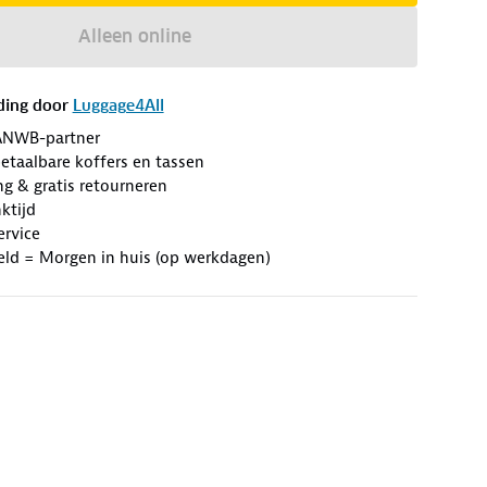
Alleen online
ding door
Luggage4All
ANWB-partner
etaalbare koffers en tassen
ng & gratis retourneren
ktijd
ervice
eld = Morgen in huis (op werkdagen)