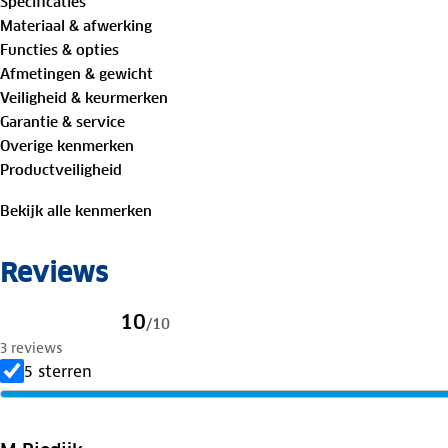
Specificaties
Materiaal & afwerking
gevoerd
Functies & opties
Afmetingen & gewicht
spanbanden
Veiligheid & keurmerken
Garantie & service
tussenschot
Overige kenmerken
Productveiligheid
ritsvak op tussenschot
Bekijk alle kenmerken
handvat op boven- en zijkant
Reviews
4 zwenkwielen
uitschuifbare trekstang
10
/
10
3 reviews
vast TSA cijferslot**""
5 sterren