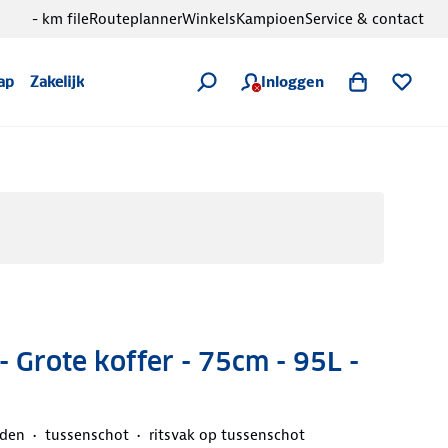
- km file
Routeplanner
Winkels
Kampioen
Service & contact
Inloggen
ap
Zakelijk
 Grote koffer - 75cm - 95L -
den
tussenschot
ritsvak op tussenschot