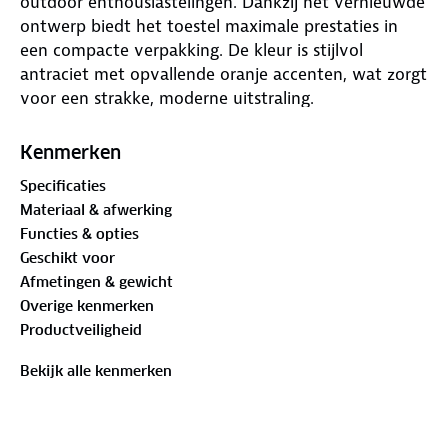
outdoor enthousiastelingen. Dankzij het vernieuwde
ontwerp biedt het toestel maximale prestaties in
een compacte verpakking. De kleur is stijlvol
antraciet met opvallende oranje accenten, wat zorgt
voor een strakke, moderne uitstraling.
Bijzonder aan de Java Kit is de meegeleverde Jetboil
Kenmerken
Coffee Press. Hiermee wordt binnen enkele minuten
Specificaties
verse koffie gezet, ook op afgelegen plekken.
Materiaal & afwerking
Daarnaast kookt het toestel water binnen slechts
Functies & opties
120 seconden. Daardoor is het bijzonder geschikt
Geschikt voor
voor snelle maaltijden of warme dranken onderweg.
Afmetingen & gewicht
Overige kenmerken
Het vernieuwde draai-en-klik systeem maakt het
Productveiligheid
aanzetten van de brander eenvoudig en intuïtief.
Ook is er nu een verbeterde draaiknop waarmee de
Bekijk alle kenmerken
gasregeling gemakkelijk en precies verloopt. De
kookpot wordt stevig vastgezet op de brander,
waardoor maximale stabiliteit gegarandeerd is.