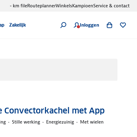
- km file
Routeplanner
Winkels
Kampioen
Service & contact
Inloggen
ap
Zakelijk
he Convectorkachel met App
ing
Stille werking
Energiezuinig
Met wielen