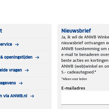
ar de andere ruimte te verplaatsen, of
ging, kinderslot en timerfunctie voor
t
Nieuwsbrief
Ja, ik wil de ANWB Winke
nieuwsbrief ontvangen e
ervice
ANWB toestemming om m
e-mail te benaderen over
& openingstijden
beste acties en kortingen
ANWB (web)winkel en o
ing.
elde vragen
5.- cadeautegoed.*
*Alleen voor leden
gegevens
E-mailadres
ande kachel.
n via ANWB.nl
xtra veiligheid.