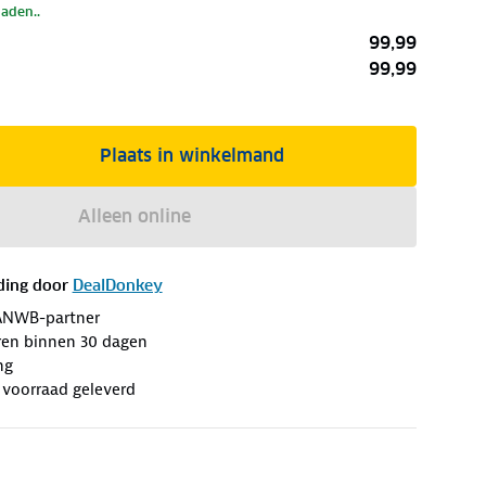
laden..
99,99
99,99
Plaats in winkelmand
Alleen online
ding door
DealDonkey
ANWB-partner
ren binnen 30 dagen
ng
n voorraad geleverd