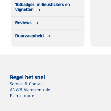
Tolbadges, milieustickers en
Specificaties
vignetten
Voeding: 230V
Reviews
Vermogen: 1000 / 2000W
Duurzaamheid
Afmetingen: 41,5 x 14 x 66 cm
Regel het snel
Service & Contact
ANWB Alarmcentrale
Plan je route