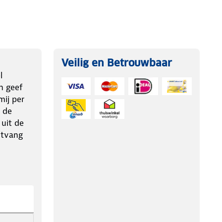
Veilig en Betrouwbaar
l
n geef
ij per
 de
 uit de
ntvang