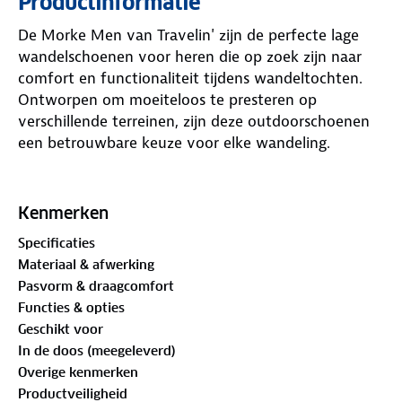
Productinformatie
De Morke Men van Travelin' zijn de perfecte lage
wandelschoenen voor heren die op zoek zijn naar
comfort en functionaliteit tijdens wandeltochten.
Ontworpen om moeiteloos te presteren op
verschillende terreinen, zijn deze outdoorschoenen
een betrouwbare keuze voor elke wandeling.
De buitenzijde is gemaakt van sterk TPU-materiaal,
terwijl het waterdichte en ademende Triple-Tex-
Kenmerken
membraan ervoor zorgt dat je voeten droog en
Specificaties
comfortabel blijven, zelfs bij natte omstandigheden.
Materiaal & afwerking
De rubberen profielzool biedt uitstekende grip en
Pasvorm & draagcomfort
stabiliteit, zodat je gemakkelijk over ongelijke paden
Functies & opties
en ondergronden beweegt. Het uitneembare
Geschikt voor
voetbed van zacht schuim zorgt voor ondersteuning
In de doos (meegeleverd)
en demping, ideaal voor lange dagen in beweging.
Overige kenmerken
Productveiligheid
Of je nu een ontspannen wandeling maakt of een