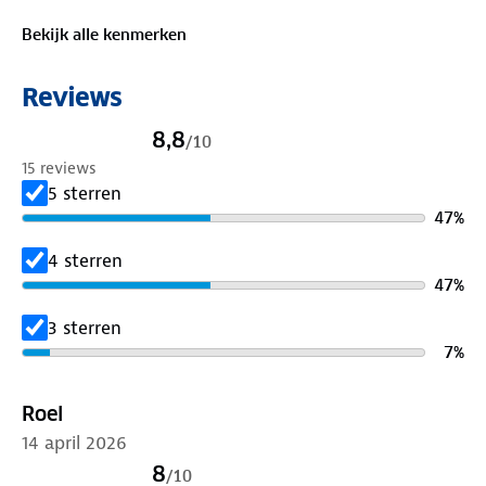
uitdagende trail aanpakt, deze herenschoenen
Bekijk alle kenmerken
bieden alles wat je nodig hebt. Ga voorbereid op
pad met de Morke wandelschoen van Travelin’!
Reviews
8,8
/
10
15 reviews
5 sterren
47
%
4 sterren
47
%
3 sterren
7
%
Roel
14 april 2026
8
/
10