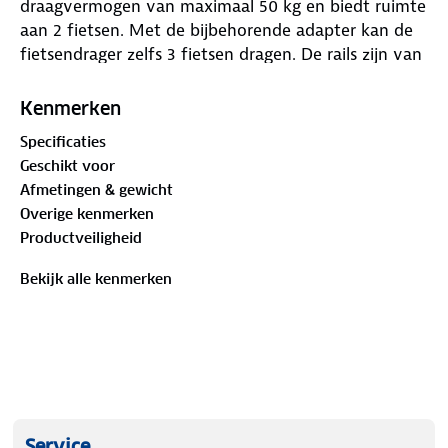
draagvermogen van maximaal 50 kg en biedt ruimte
aan 2 fietsen. Met de bijbehorende adapter kan de
fietsendrager zelfs 3 fietsen dragen. De rails zijn van
links naar rechts verschuifbaar en glijden soepel
zodat je moeiteloos de beste positie voor je fietsen
Kenmerken
vindt. Daarnaast ben je ervan verzekerd dat je
Specificaties
fietsen stevig vastzitten: je kunt het platform met
Geschikt voor
de hand vergrendelen, waardoor je fietsen worden
Afmetingen & gewicht
beveiligd tijdens het vervoer. De wielen worden
Overige kenmerken
geblokkeerd door riemen zodat ze niet schuiven
Productveiligheid
tijdens het transport. Je fiets komt veilig en stabiel
aan op je bestemming.
Bekijk alle kenmerken
Belangrijkste kenmerken:
• Aantal fietsen: 2 (uitbreidbaar tot 3)
• Maximaal draaggewicht: 50 kg
• Vergrendelbaar platform
• Montageplaats: achterwand
Service