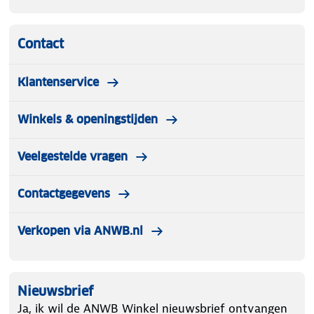
voertuig? Ook hiervoor biedt Thule oplossingen. Kies
de optie die het best bij je past en geniet tijdens je
Contact
vakantie van talloze fietstochten.
Klantenservice
Winkels & openingstijden
Veelgestelde vragen
Contactgegevens
Verkopen via ANWB.nl
Nieuwsbrief
Ja, ik wil de ANWB Winkel nieuwsbrief ontvangen