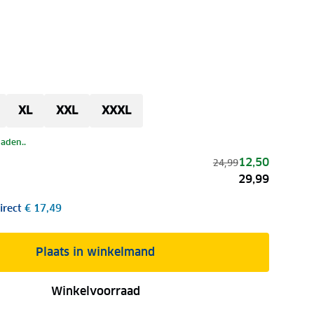
XL
XXL
XXXL
laden..
12,50
24,99
29,99
irect
€ 17,49
Plaats in winkelmand
Winkelvoorraad