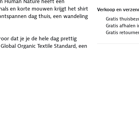
 van Human Nature heeft een
als en korte mouwen krijgt het shirt
Verkoop en verzen
 ontspannen dag thuis, een wandeling
Gratis thuisbez
Gratis afhalen
Gratis retourne
oor dat je je de hele dag prettig
Global Organic Textile Standard, een
irt past goed bij je dagelijkse
 je graag uit je kast pakt!
winkels. Wij geven er een nieuwe