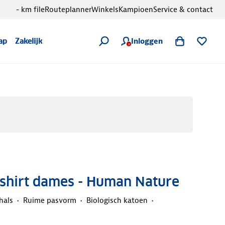
- km file
Routeplanner
Winkels
Kampioen
Service & contact
Inloggen
ap
Zakelijk
-shirt dames - Human Nature
hals
Ruime pasvorm
Biologisch katoen
d