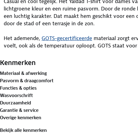
Casual en cool tegelijk. Het Yaldad T-shirt voor dames
lichtgroene kleur en een ruime pasvorm. Door de ronde h
een luchtig karakter. Dat maakt hem geschikt voor een
door de stad of een terrasje in de zon.
Het ademende,
GOTS-gecertificeerde
materiaal zorgt erv
voelt, ook als de temperatuur oploopt. GOTS staat voor 
wereldwijd erkende norm voor biologische vezels. Dit T-sh
kleding en is makkelijk te combineren. Een fijne keuze die
Kenmerken
Materiaal & afwerking
Materiaal:
Pasvorm & draagcomfort
96%
biologisch katoen
, 4% elastaan
Functies & opties
Wasvoorschrift
Is je kleding aan vervanging toe? Lever het in bij onze 
Duurzaamheid
bestemming aan.
Garantie & service
Overige kenmerken
Bekijk alle kenmerken