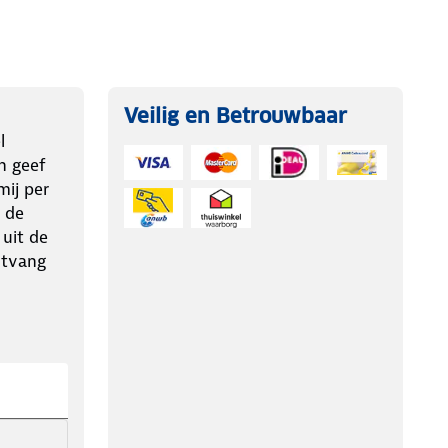
Veilig en Betrouwbaar
l
n geef
ij per
 de
 uit de
ntvang