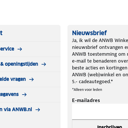
t
Nieuwsbrief
Ja, ik wil de ANWB Winke
nieuwsbrief ontvangen e
ervice
ANWB toestemming om m
e-mail te benaderen over
& openingstijden
beste acties en kortingen
ANWB (web)winkel en o
elde vragen
5.- cadeautegoed.*
*Alleen voor leden
gegevens
E-mailadres
n via ANWB.nl
Inschrijven