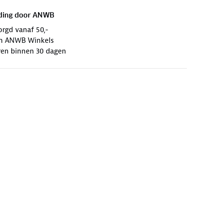
ding door
ANWB
orgd vanaf 50,-
 in ANWB Winkels
ren binnen 30 dagen