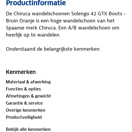
Productinformatie
De Chiruca wandelschoenen Solengo 42 GTX Boots -
Bruin Oranje is een hoge wandelschoen van het
Spaanse merk Chiruca. Een A/B wandelschoen om
heerlijk op te wandelen.
Onderstaand de belangrijkste kenmerken:
Gewaxt Nubuckleder
Tong en kraag van de schoen in nerfleder
Kenmerken
Interieur van textiel
Materiaal & afwerking
Versterkte neus
Functies & opties
Veter sluiting
Afmetingen & gewicht
Gore-Tex Insulated Comfort-voering, naast
Garantie & service
waterdicht ook 360 graden ademend vermogen
Overige kenmerken
Xtra HI-Vis (hoge zichtbaarheid)
Productveiligheid
Hoge wandelschoen
Tussenzool van polyurethaan
Bekijk alle kenmerken