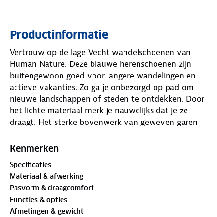
Productinformatie
Vertrouw op de lage Vecht wandelschoenen van
Human Nature. Deze blauwe herenschoenen zijn
buitengewoon goed voor langere wandelingen en
actieve vakanties. Zo ga je onbezorgd op pad om
nieuwe landschappen of steden te ontdekken. Door
het lichte materiaal merk je nauwelijks dat je ze
draagt. Het sterke bovenwerk van geweven garen
ademt uitstekend. Zo blijven je voeten koel, ook als
je flink doorstapt in warm weer.
Kenmerken
Specificaties
Kom je onderweg in een regenbui terecht of stap je
Materiaal & afwerking
per ongeluk in een plas? Geen probleem. Deze
Pasvorm & draagcomfort
schoenen drogen snel en blijven comfortabel. Het
Functies & opties
waterafstotende Hydro Pro-Tex membraan houdt
Afmetingen & gewicht
regen zoveel mogelijk tegen. Bij aanhoudende