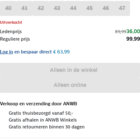
40
41
42
43
44
45
46
47
Uitverkocht
36,00
Ledenprijs
89,99
99,99
Reguliere prijs
Log in
en bespaar direct
€ 63,99
Alleen in de winkel
Alleen online
Verkoop en verzending door
ANWB
Gratis thuisbezorgd vanaf 50,-
Gratis afhalen in ANWB Winkels
Gratis retourneren binnen 30 dagen