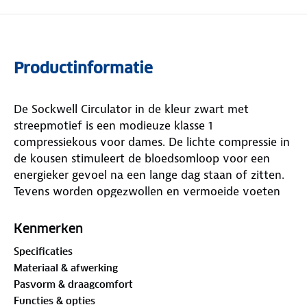
Productinformatie
De Sockwell Circulator in de kleur zwart met
streepmotief is een modieuze klasse 1
compressiekous voor dames. De lichte compressie in
de kousen stimuleert de bloedsomloop voor een
energieker gevoel na een lange dag staan of zitten.
Tevens worden opgezwollen en vermoeide voeten
en benen geminimaliseerd. De hoogwaardige,
natuurlijke materialen bieden hoog draagcomfort.
Kenmerken
Specificaties
Materiaal & afwerking
Pasvorm & draagcomfort
Functies & opties