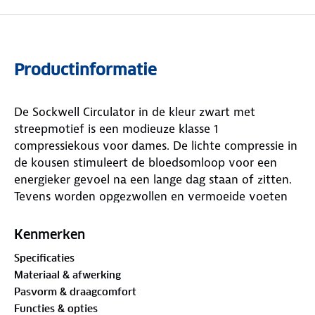
Productinformatie
De Sockwell Circulator in de kleur zwart met
streepmotief is een modieuze klasse 1
compressiekous voor dames. De lichte compressie in
de kousen stimuleert de bloedsomloop voor een
energieker gevoel na een lange dag staan of zitten.
Tevens worden opgezwollen en vermoeide voeten
en benen geminimaliseerd. De hoogwaardige,
natuurlijke materialen bieden hoog draagcomfort.
Kenmerken
Specificaties
Materiaal & afwerking
Pasvorm & draagcomfort
Functies & opties