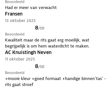
Beoordeeld
- Inclusief 1 jaar garantie
Had er meer van verwacht
Fransen
Kies de sportieve Air-Tight Waterproof rugzak van
13 oktober 2025
imoshion en wees voorbereid op elke
weersomstandigheid!
8
/
10
Beoordeeld
Kwaliteit maar de rits gaat erg moeilijk, wat
begrijpelijk is om hem waterdicht te maken.
AC Knuistingh Neven
11 oktober 2025
8
/
10
Beoordeeld
+mooie kleur +goed formaat +handige binnen’tas’ -
rits gaat stroef