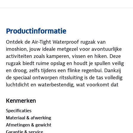
Productinformatie
Ontdek de Air-Tight Waterproof rugzak van
imoshion, jouw ideale metgezel voor avontuurlijke
activiteiten zoals kamperen, vissen en hiken. Deze
rugzak biedt ruime opslag en houdt je spullen veilig
en droog, zelfs tijdens een flinke regenbui. Dankzij
de speciaal ontworpen ritssluiting is de tas volledig
luchtdicht en waterbestendig, wat voorkomt dat
regenwater, stof, zand en viezigheid je spullen
bereiken.
Kenmerken
Specificaties
Gemaakt van TPU, een combinatie van hard plastic
Materiaal & afwerking
en zachte siliconen, is de rugzak bestand tegen
Afmetingen & gewicht
vloeistoffen zoals water, olie en vet, waardoor hij er
Garantie & service