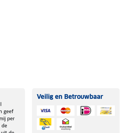
Veilig en Betrouwbaar
l
n geef
ij per
 de
 uit de