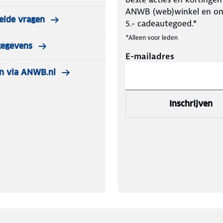
ANWB (web)winkel en o
elde vragen
5.- cadeautegoed.*
*Alleen voor leden
gegevens
E-mailadres
n via ANWB.nl
Inschrijven