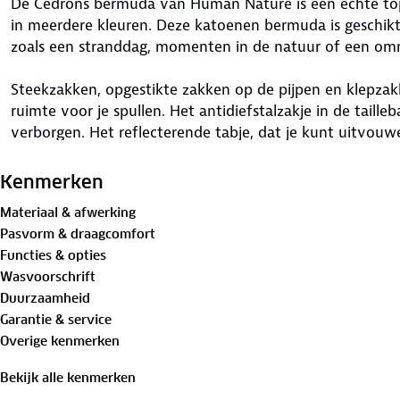
De Cedrons bermuda van Human Nature is een echte toppe
in meerdere kleuren. Deze katoenen bermuda is geschik
zoals een stranddag, momenten in de natuur of een omme
Steekzakken, opgestikte zakken op de pijpen en klepza
ruimte voor je spullen. Het antidiefstalzakje in de taill
verborgen. Het reflecterende tabje, dat je kunt uitvouw
zichtbaar. De broek heeft een handige, afneembare riem
Kenmerken
De normale pasvorm geeft veel bewegingsvrijheid. Tot s
Materiaal & afwerking
gecertificeerd
, wat betekent dat hij voldoet aan strenge
Pasvorm & draagcomfort
de Global Organic Textile Standard. Ga ervoor!
Functies & opties
Wasvoorschrift
Materiaal:
Duurzaamheid
100%
biologisch katoen
Garantie & service
Overige kenmerken
Is je kleding aan vervanging toe? Lever het in bij onze 
bestemming aan.
Bekijk alle kenmerken