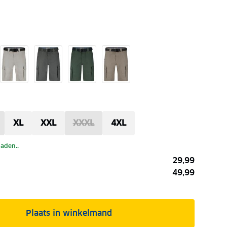
XL
XXL
XXXL
4XL
laden..
29,99
49,99
Plaats in winkelmand