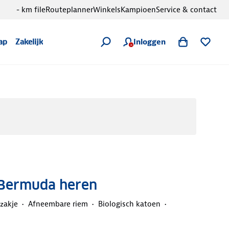
- km file
Routeplanner
Winkels
Kampioen
Service & contact
Inloggen
ap
Zakelijk
 Bermuda heren
lzakje
Afneembare riem
Biologisch katoen
d