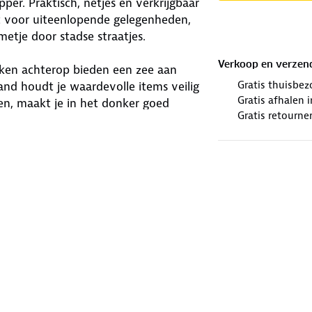
r. Praktisch, netjes en verkrijgbaar
t voor uiteenlopende gelegenheden,
tje door stadse straatjes.
Verkoop en verzen
kken achterop bieden een zee aan
Gratis thuisbez
eband houdt je waardevolle items veilig
Gratis afhalen
en, maakt je in het donker goed
Gratis retourne
.
lot is de bermuda
GOTS-
 eisen voor biologische vezels volgens
winkels. Wij geven er een nieuwe