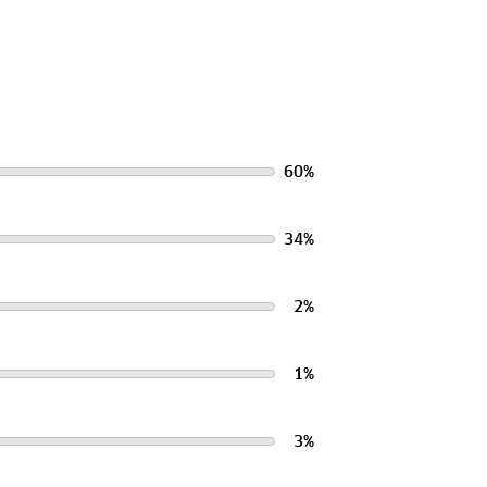
60
%
34
%
2
%
1
%
3
%