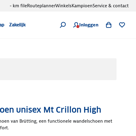
- km file
Routeplanner
Winkels
Kampioen
Service & contact
Inloggen
ap
Zakelijk
en unisex Mt Crillon High
oen van Brütting, een functionele wandelschoen met
ort.