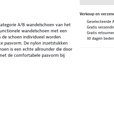
Verkoop en verzen
Geselecteerde 
categorie A/B wandelschoen van het
Gratis verzendi
functionele wandelschoen met een
Gratis retourne
n de schoen individueel worden
30 dagen beden
te pasvorm. De nylon inzetstukken
oen is een echte allrounder die door
 met de comfortabele pasvorm bij
en ver weg bent van de bewoonde
 jou in de buurt. Deze outdoorschoen
rillon High:
stukken