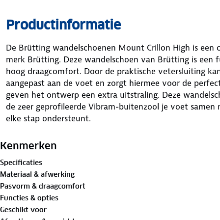
Productinformatie
De Brütting wandelschoenen Mount Crillon High is een 
merk Brütting. Deze wandelschoen van Brütting is een 
hoog draagcomfort. Door de praktische vetersluiting ka
aangepast aan de voet en zorgt hiermee voor de perfec
geven het ontwerp een extra uitstraling. Deze wandelsch
de zeer geprofileerde Vibram-buitenzool je voet samen
elke stap ondersteunt.
Of je met deze wandelschoenen nu de bergen in gaat 
Kenmerken
wereld of gewoon lekker gaat wandelen in de bossen bij
Specificaties
geeft je de perfecte ondersteuning aan je voeten.
Materiaal & afwerking
Pasvorm & draagcomfort
Onderstaand de belangrijkste kenmerken van de Mount C
Functies & opties
Geschikt voor
Gemaakt van hoogwaardig suède leder met nylon inzet