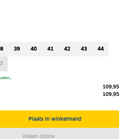
8
39
40
41
42
43
44
7
laden..
109,95
109,95
Plaats in winkelmand
Alleen online