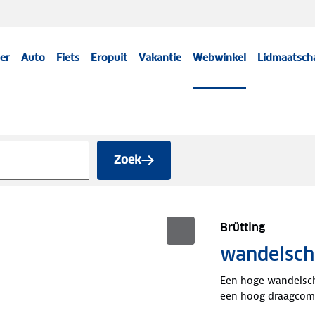
er
Auto
Fiets
Eropuit
Vakantie
Webwinkel
Lidmaatsch
Zoek
Brütting
wandelscho
Een hoge wandelsch
een hoog draagcomf