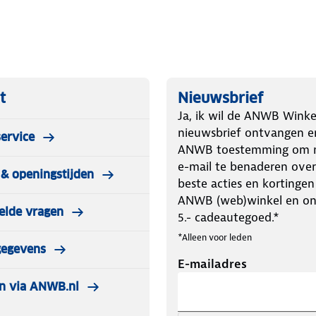
t
Nieuwsbrief
Ja, ik wil de ANWB Winke
nieuwsbrief ontvangen e
ervice
ANWB toestemming om m
e-mail te benaderen over
& openingstijden
beste acties en kortingen
ANWB (web)winkel en o
elde vragen
5.- cadeautegoed.*
*Alleen voor leden
gegevens
E-mailadres
n via ANWB.nl