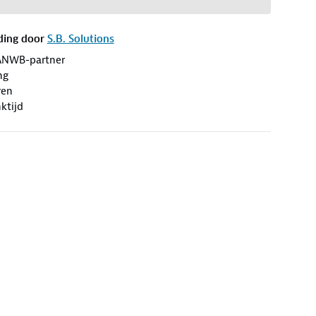
ding door
S.B. Solutions
ANWB-partner
ng
ren
ktijd