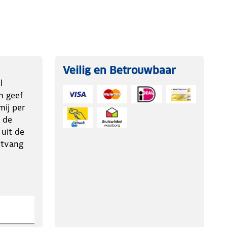
Veilig en Betrouwbaar
l
n geef
ij per
 de
 uit de
ntvang