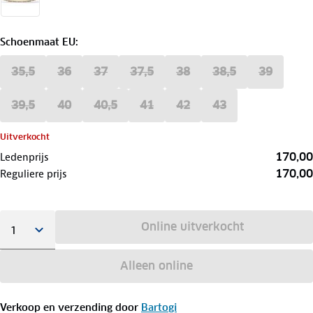
Schoenmaat EU
:
35,5
36
37
37,5
38
38,5
39
39,5
40
40,5
41
42
43
Uitverkocht
170,00
Ledenprijs
170,00
Reguliere prijs
Online uitverkocht
Alleen online
Verkoop en verzending door
Bartogi