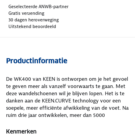
Geselecteerde ANWB-partner
Gratis verzending
30 dagen heroverweging
Uitstekend beoordeeld
Productinformatie
De WK400 van KEEN is ontworpen om je het gevoel
te geven meer als vanzelf voorwaarts te gaan. Met
deze wandelschoenen wil je blijven lopen. Het is te
danken aan de KEEN.CURVE technology voor een
soepele, meer efficiënte afwikkeling van de voet. Na
ruim drie jaar ontwikkelen, meer dan 5000
testkilometers en perfectioneren tot in elk detail,
heeft de nieuwe zool de WK400 wandelschoen
Kenmerken