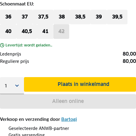
Schoenmaat EU
:
36
37
37,5
38
38,5
39
39,5
40
40,5
41
42
Levertijd: wordt geladen..
80,00
Ledenprijs
80,00
Reguliere prijs
Plaats in winkelmand
Alleen online
Verkoop en verzending door
Bartogi
Geselecteerde ANWB-partner
Gratis verzending