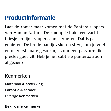
Productinformatie
Laat de zomer maar komen met de Pantera slippers
van Human Nature. De zon op je huid, een zacht
briesje en fijne slippers aan je voeten. Dát is pas
genieten. De brede bandjes sluiten stevig om je voet
en de verstelbare gesp zorgt voor een pasvorm die
precies goed zit. Heb je het subtiele panterpatroon
al gezien?
Het zachte voetbed vormt zich naar je voet en
Kenmerken
biedt ondersteuning, zodat je de slippers langdurig
Materiaal & afwerking
prettig draagt. De lichte zool geeft grip op
Garantie & service
verschillende ondergronden. Dit is de damesslipper
Overige kenmerken
in een notendop! Wat vind jij ervan?
Bekijk alle kenmerken