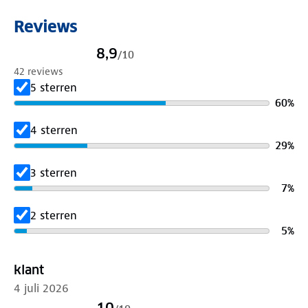
Reviews
8,9
/
10
42 reviews
5 sterren
60
%
4 sterren
29
%
3 sterren
7
%
2 sterren
5
%
klant
4 juli 2026
10