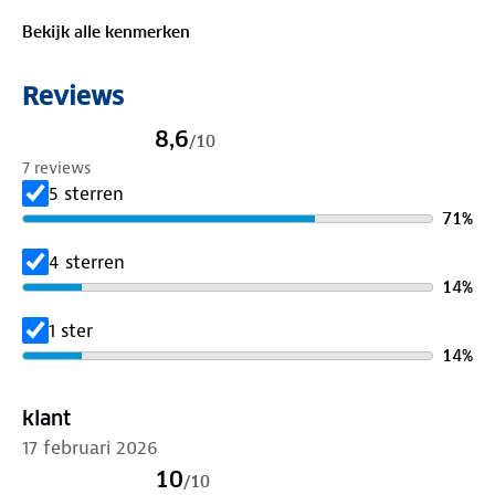
voor actieve dagen en deels vervaardigd uit
Bekijk alle kenmerken
gerecyclede materialen. Trek ze aan en ga op pad!
Reviews
8,6
/
10
7 reviews
5 sterren
71
%
4 sterren
14
%
1 ster
14
%
klant
17 februari 2026
10
/
10