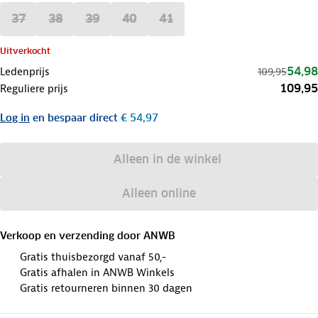
37
38
39
40
41
Uitverkocht
54,98
Ledenprijs
109,95
109,95
Reguliere prijs
Log in
en bespaar direct
€ 54,97
Alleen in de winkel
Alleen online
Verkoop en verzending door
ANWB
Gratis thuisbezorgd vanaf 50,-
Gratis afhalen in ANWB Winkels
Gratis retourneren binnen 30 dagen