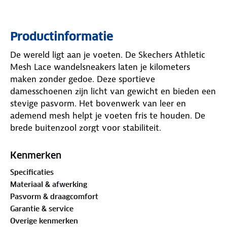
Productinformatie
De wereld ligt aan je voeten. De Skechers Athletic
Mesh Lace wandelsneakers laten je kilometers
maken zonder gedoe. Deze sportieve
damesschoenen zijn licht van gewicht en bieden een
stevige pasvorm. Het bovenwerk van leer en
ademend mesh helpt je voeten fris te houden. De
brede buitenzool zorgt voor stabiliteit.
Een onverwachte regenbui? Geen probleem. De
Kenmerken
waterbestendige afwerking beschermt je voeten. De
Specificaties
Air-Cooled Goga Mat™-binnenzool biedt
Materiaal & afwerking
veerkrachtige demping en ondersteunt je voetboog.
Pasvorm & draagcomfort
De flexibele zool met profiel geeft grip op
Garantie & service
verschillende ondergronden. Dankzij de hakhoogte
Overige kenmerken
van 3.8 cm loop je stevig en comfortabel. Gemaakt