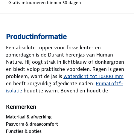
Gratis retourneren binnen 30 dagen
Productinformatie
Een absolute topper voor frisse lente- en
zomerdagen is de Durant herenjas van Human
Nature. Hij oogt strak in lichtblauw of donkergroen
en biedt volop praktische voordelen. Regen is geen
probleem, want de jas is
waterdicht tot 10.000 mm
en heeft zorgvuldig afgedichte naden.
PrimaLoft®-
isolatie
houdt je warm. Bovendien houdt de
windvanger tocht effectief tegen.
Kenmerken
Een betrouwbare YKK-rits en een oprolbare,
Materiaal & afwerking
afritsbare capuchon maken hem perfect voor
Pasvorm & draagcomfort
wisselvallig weer. Pas de taille, zoom, capuchon en
Functies & opties
manchetten naar wens aan. Aan opbergruimte geen