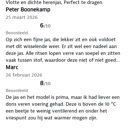
Vlotte en dichte herenjas, Perfect te dragen.
Peter Boonekamp
25 maart 2026
6
/
10
Beoordeeld
Op zich een fijne jas, die lekker zit en ook voldoet
met dit wisselende weer. Er zit wel een nadeel aan
deze jas. Alle ritsen lopen verre van soepel en zitten
vaak tussen stof, waardoor deze niet of niet goed
loopt. Dat is wel erg jammer.
Marc
26 februari 2026
8
/
10
Beoordeeld
De jas en het model is prima, maar ik had liever een
dons veren voering gehad. Deze is boven de 10 °C
een beetje te weinig ventilerend en onder het
vriespunt zou hij wat warmer mogen zijn.