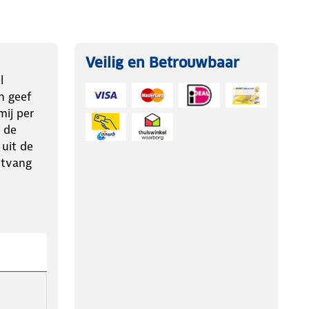
Veilig en Betrouwbaar
l
n geef
ij per
 de
 uit de
ntvang