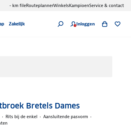
- km file
Routeplanner
Winkels
Kampioen
Service & contact
Inloggen
ap
Zakelijk
etbroek Bretels Dames
Rits bij de enkel
Aansluitende pasvorm
nten