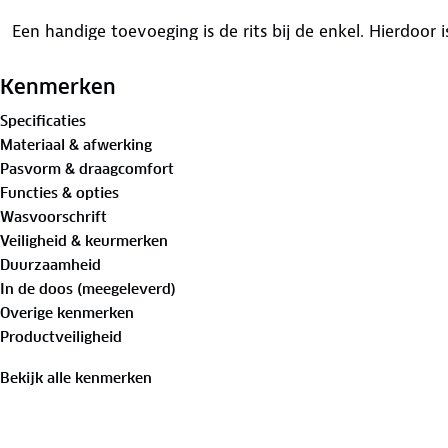
Een handige toevoeging is de rits bij de enkel. Hierdoor
en uit te trekken en kun je deze strakker of losser maken
reflecterende accenten toegevoegd.
Kenmerken
Specificaties
De siliconen stippen aan de broekseinde zorgen ervoor 
Materiaal & afwerking
tijdens het fietsen. De ademende bretels zorgen voor e
Pasvorm & draagcomfort
vocht af.
Functies & opties
Wasvoorschrift
Veiligheid & keurmerken
Duurzaamheid
In de doos (meegeleverd)
Overige kenmerken
Productveiligheid
Bekijk alle kenmerken