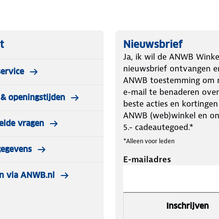
t
Nieuwsbrief
Ja, ik wil de ANWB Winke
nieuwsbrief ontvangen e
ervice
ANWB toestemming om m
e-mail te benaderen over
& openingstijden
beste acties en kortingen
ANWB (web)winkel en o
elde vragen
5.- cadeautegoed.*
*Alleen voor leden
gegevens
E-mailadres
n via ANWB.nl
Inschrijven