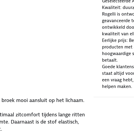
Geselecteerde 
Kwaliteit: duur
Rogelli is ont
geavanceerde te
ontwikkeld doo
kwaliteit van e
Eerlijke prijs: 
producten met e
hoogwaardige sp
betaalt.
Goede klantense
staat altijd voo
een vraag hebt,
helpen maken.
e broek mooi aansluit op het lichaam.
imaal zitcomfort tijdens lange ritten
e. Daarnaast is de stof elastisch,
.