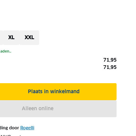
XL
XXL
laden..
71,95
71,95
Plaats in winkelmand
Alleen online
ding door
Rogelli