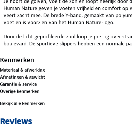
Je hoort de golven, voelt de zon en loopt heerlijk door 
Human Nature geven je voeten vrijheid en comfort op 
veert zacht mee. De brede Y-band, gemaakt van polyureth
voet en is voorzien van het Human Nature-logo.
Door de licht geprofileerde zool loop je prettig over st
boulevard. De sportieve slippers hebben een normale pa
voor de meeste voeten. Ze zijn verkrijgbaar in het groe
teenslippers aan en stap ontspannen de zomer in!
Kenmerken
Materiaal & afwerking
Afmetingen & gewicht
Garantie & service
Overige kenmerken
Bekijk alle kenmerken
Reviews