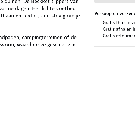
de duinen. De Beckket slippers van
warme dagen. Het lichte voetbed
Verkoop en verzen
aan en textiel, sluit stevig om je
Gratis thuisbez
Gratis afhalen
Gratis retourne
randpaden, campingterreinen of de
svorm, waardoor ze geschikt zijn
n en zwart. Trek de Beckket