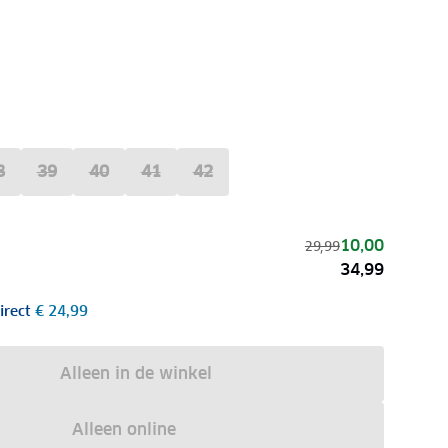
8
39
40
41
42
10,00
29,99
34,99
irect
€ 24,99
Alleen in de winkel
Alleen online