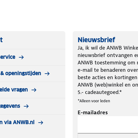
t
Nieuwsbrief
Ja, ik wil de ANWB Winke
nieuwsbrief ontvangen e
ervice
ANWB toestemming om m
e-mail te benaderen over
& openingstijden
beste acties en kortingen
ANWB (web)winkel en o
elde vragen
5.- cadeautegoed.*
*Alleen voor leden
gegevens
E-mailadres
n via ANWB.nl