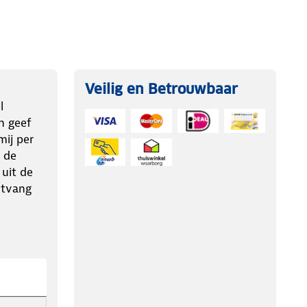
Veilig en Betrouwbaar
l
n geef
ij per
 de
 uit de
ntvang