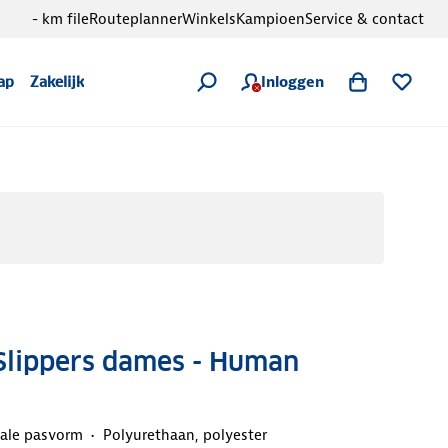
- km file
Routeplanner
Winkels
Kampioen
Service & contact
Inloggen
ap
Zakelijk
 Slippers dames - Human
ale pasvorm
Polyurethaan, polyester