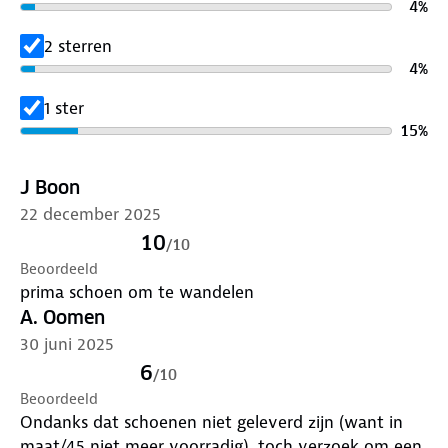
4
%
2 sterren
4
%
1 ster
15
%
J Boon
22 december 2025
10
/
10
Beoordeeld
prima schoen om te wandelen
A. Oomen
30 juni 2025
6
/
10
Beoordeeld
Ondanks dat schoenen niet geleverd zijn (want in
maat/45 niet meer voorradig), toch verzoek om een