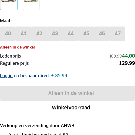
Maat
:
40
41
42
43
44
45
46
47
Alleen in de winkel
44,00
Ledenprijs
109,99
129,99
Reguliere prijs
Log in
en bespaar direct
€ 85,99
Alleen in de winkel
Winkelvoorraad
Verkoop en verzending door
ANWB
Gratis thuisbezorgd vanaf 50,-