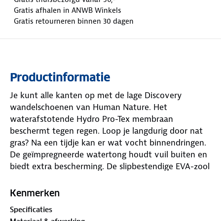
Gratis afhalen in ANWB Winkels
Gratis retourneren binnen 30 dagen
Productinformatie
Je kunt alle kanten op met de lage Discovery
wandelschoenen van Human Nature. Het
waterafstotende Hydro Pro-Tex membraan
beschermt tegen regen. Loop je langdurig door nat
gras? Na een tijdje kan er wat vocht binnendringen.
De geïmpregneerde watertong houdt vuil buiten en
biedt extra bescherming. De slipbestendige EVA-zool
met profiel geeft grip en stabiliteit. Zo blijf je stevig
op de been.
Kenmerken
Specificaties
De ronde schoenveters van deze herenschoenen zijn