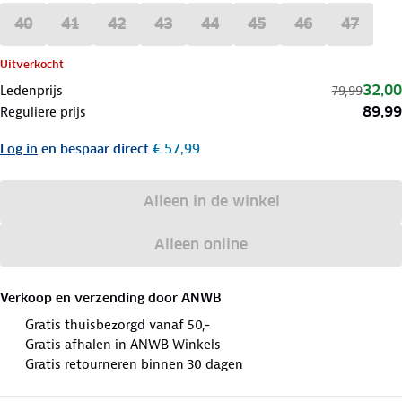
40
41
42
43
44
45
46
47
Uitverkocht
32,00
Ledenprijs
79,99
89,99
Reguliere prijs
Log in
en bespaar direct
€ 57,99
Alleen in de winkel
Alleen online
Verkoop en verzending door
ANWB
Gratis thuisbezorgd vanaf 50,-
Gratis afhalen in ANWB Winkels
Gratis retourneren binnen 30 dagen