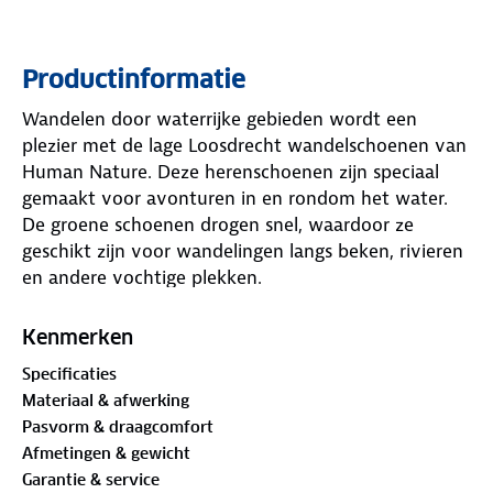
Productinformatie
Wandelen door waterrijke gebieden wordt een
plezier met de lage Loosdrecht wandelschoenen van
Human Nature. Deze herenschoenen zijn speciaal
gemaakt voor avonturen in en rondom het water.
De groene schoenen drogen snel, waardoor ze
geschikt zijn voor wandelingen langs beken, rivieren
en andere vochtige plekken.
Het buitenmateriaal van textiel en polyurethaan is
Kenmerken
stevig en zorgt voor een goede bescherming. De
Specificaties
slimme waterafvoersystemen, zoals de innovatieve
Materiaal & afwerking
drain-zool, laten water snel wegstromen via het
Pasvorm & draagcomfort
mesh-bovenwerk en de drainagegaten in de zool.
Afmetingen & gewicht
Garantie & service
De uitneembare binnenzool met 3D-structuur voert