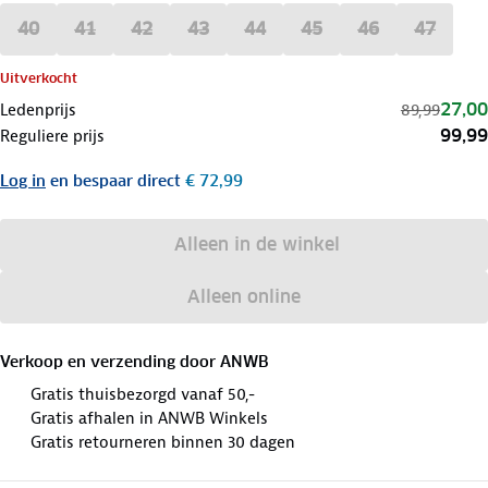
40
41
42
43
44
45
46
47
Uitverkocht
27,00
Ledenprijs
89,99
99,99
Reguliere prijs
Log in
en bespaar direct
€ 72,99
Alleen in de winkel
Alleen online
Verkoop en verzending door
ANWB
Gratis thuisbezorgd vanaf 50,-
Gratis afhalen in ANWB Winkels
Gratis retourneren binnen 30 dagen