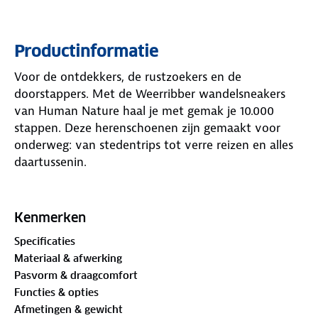
Productinformatie
Voor de ontdekkers, de rustzoekers en de
doorstappers. Met de Weerribber wandelsneakers
van Human Nature haal je met gemak je 10.000
stappen. Deze herenschoenen zijn gemaakt voor
onderweg: van stedentrips tot verre reizen en alles
daartussenin.
Het bovenwerk bestaat uit grof meshmateriaal en
stevig kunststof, wat zorgt voor flexibiliteit en
Kenmerken
ademend vermogen. De zachte meshvoering houdt
Specificaties
je voeten de hele dag comfortabel en luchtig. De
Materiaal & afwerking
schoenen zijn waterafstotend, dus een klein buitje
Pasvorm & draagcomfort
houdt je niet tegen.
Functies & opties
Afmetingen & gewicht
De uitneembare OrthoLite® Hybrid™ inlegzolen