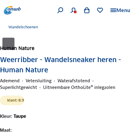
Menu
Wandelschoenen
Human Nature
Weerribber - Wandelsneaker heren -
Human Nature
Ademend
Vetersluiting
Waterafstotend
Superlichtgewicht
Uitneembare OrthoLite® inlegzolen
klant: 8.9
Kleur
:
Taupe
Maat
: