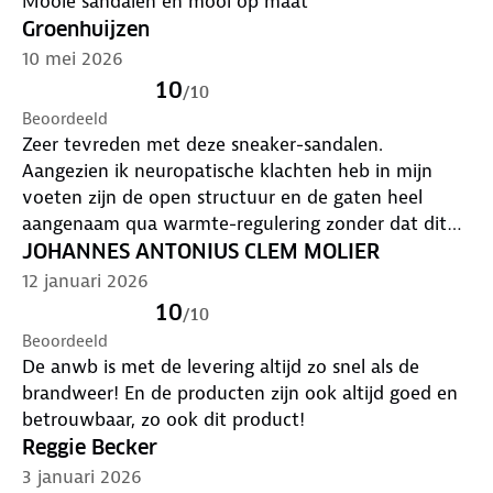
Mooie sandalen en mooi op maat
Groenhuijzen
10 mei 2026
10
/
10
Beoordeeld
Zeer tevreden met deze sneaker-sandalen.
Aangezien ik neuropatische klachten heb in mijn
voeten zijn de open structuur en de gaten heel
aangenaam qua warmte-regulering zonder dat dit
erg negatief opvalt. Ik heb t gevoel dat ik op een
JOHANNES ANTONIUS CLEM MOLIER
moderne sportschoen loop. Ook met dunne sokken
12 januari 2026
zeer geschikt voor langere wandelingen.
10
/
10
Beoordeeld
De anwb is met de levering altijd zo snel als de
brandweer! En de producten zijn ook altijd goed en
betrouwbaar, zo ook dit product!
Reggie Becker
3 januari 2026