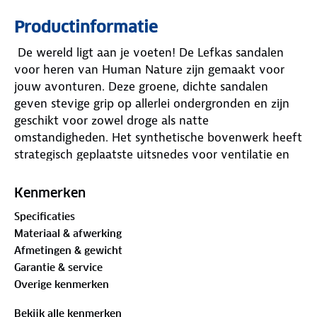
Productinformatie
De wereld ligt aan je voeten! De Lefkas sandalen
voor heren van Human Nature zijn gemaakt voor
jouw avonturen. Deze groene, dichte sandalen
geven stevige grip op allerlei ondergronden en zijn
geschikt voor zowel droge als natte
omstandigheden. Het synthetische bovenwerk heeft
strategisch geplaatste uitsnedes voor ventilatie en
vochtafvoer.
Kenmerken
De zachte neopreenkraag rond je enkel en het snelle
Specificaties
vetersysteem zorgen voor een pasvorm die prettig
Materiaal & afwerking
aansluit. De anatomisch gevormde binnenzool
Afmetingen & gewicht
ondersteunt je voet op natuurlijke wijze en is
Garantie & service
uitneembaar, zodat je eventueel je eigen inlegzolen
Overige kenmerken
kunt gebruiken. De EVA-middenzool biedt een
veerkrachtige demping, waardoor lange
Bekijk alle kenmerken