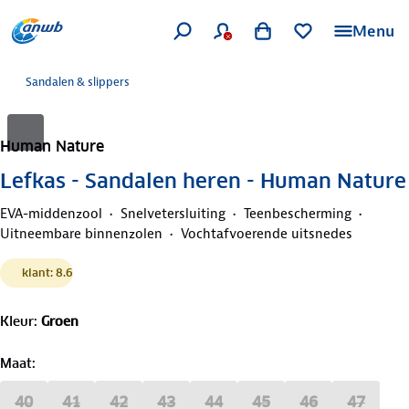
Menu
Sandalen & slippers
Human Nature
Lefkas - Sandalen heren - Human Nature
EVA-middenzool
Snelvetersluiting
Teenbescherming
Uitneembare binnenzolen
Vochtafvoerende uitsnedes
klant: 8.6
Kleur
:
Groen
Maat
:
40
41
42
43
44
45
46
47