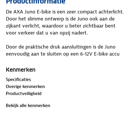
Productinformatie
De AXA Juno E-bike is een zeer compact achterlicht.
Door het slimme ontwerp is de Juno ook aan de
zijkant verlicht, waardoor u beter zichtbaar bent
voor verkeer dat u van opzij nadert.
Door de praktische druk aansluitingen is de Juno
eenvoudig aan te sluiten op een 6-12V E-bike accu
pack. De montage afstand is 50 mm.
Kenmerken
Deze versie heeft een geïntegreerde remlichtfunctie.
Specificaties
Deze functie maakt fietsen in het verkeer veiliger.
Overige kenmerken
Zo kun je de fiets voor je zien afremmen, en de
Productveiligheid
persoon achter je kan zien dat je afremt.
Bekijk alle kenmerken
LICHTBUNDEL: 500 meter gezien worden.
Safety description:
Zichtbaar vanaf de zijkant