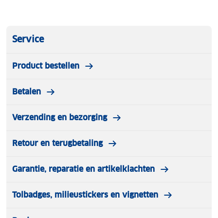
Voldoet aan de Duitse (StVZO) en Franse
reglementen
Remlicht functie
Service
Comfort description:
Product bestellen
Montage op hartafstand 80 mm
Betalen
Technical description:
Geschikt voor gebruik met 6-12V E-bike batterij
Geïntegreerde reflector
Verzending en bezorging
Water- en schokbestendig
Retour en terugbetaling
Garantie, reparatie en artikelklachten
Tolbadges, milieustickers en vignetten