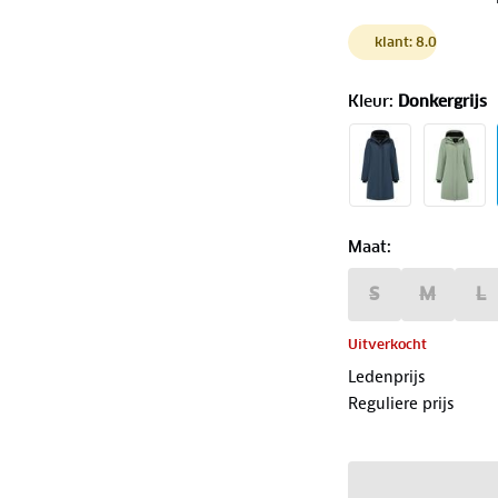
klant: 8.0
Kleur
:
Donkergrijs
Maat
:
S
M
L
Uitverkocht
Ledenprijs
Reguliere prijs