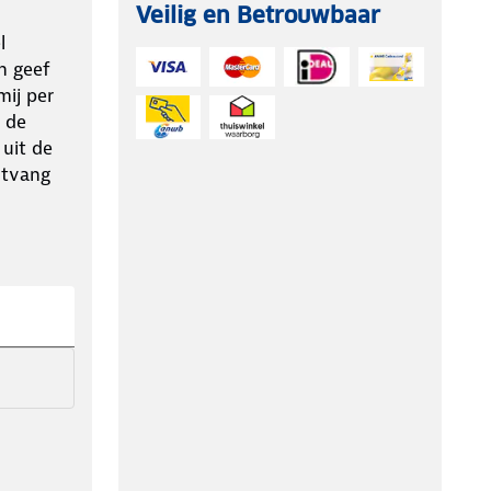
Veilig en Betrouwbaar
l
n geef
ij per
 de
 uit de
ntvang