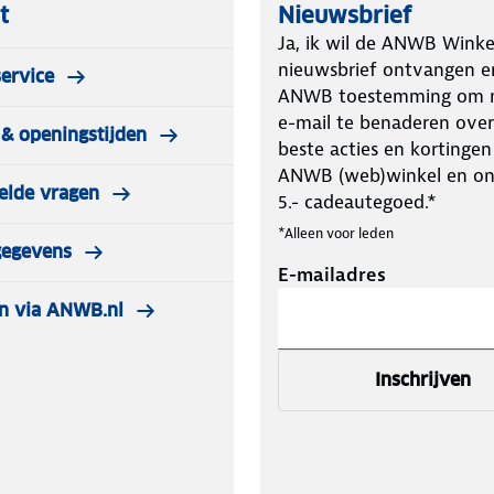
t
Nieuwsbrief
Ja, ik wil de ANWB Winke
nieuwsbrief ontvangen e
ervice
ANWB toestemming om m
e-mail te benaderen over
& openingstijden
beste acties en kortingen
ANWB (web)winkel en o
elde vragen
5.- cadeautegoed.*
*Alleen voor leden
gegevens
E-mailadres
n via ANWB.nl
Inschrijven