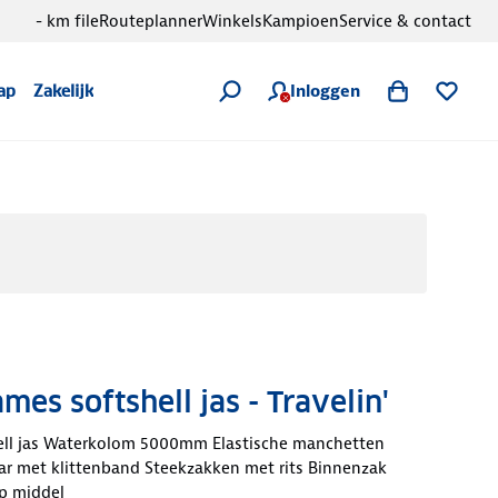
- km file
Routeplanner
Winkels
Kampioen
Service & contact
Inloggen
ap
Zakelijk
mes softshell jas - Travelin'
ell jas Waterkolom 5000mm Elastische manchetten
ar met klittenband Steekzakken met rits Binnenzak
op middel