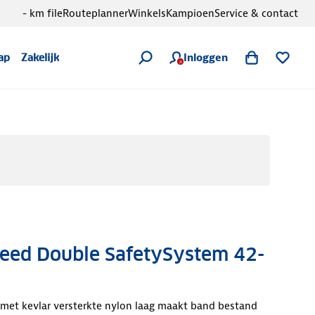
- km file
Routeplanner
Winkels
Kampioen
Service & contact
Inloggen
ap
Zakelijk
peed Double SafetySystem 42-
 met kevlar versterkte nylon laag maakt band bestand