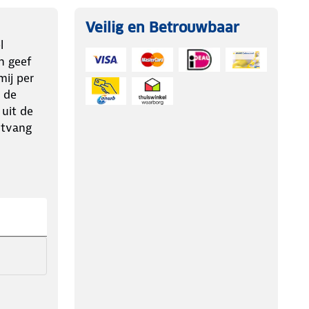
Veilig en Betrouwbaar
l
n geef
ij per
 de
 uit de
ntvang