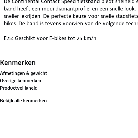
De Continental Contact Speed fietsband biedt snelheid 
band heeft een mooi diamantprofiel en een snelle look
sneller lekrijden. De perfecte keuze voor snelle stadsfiet
bikes. De band is tevens voorzien van de volgende tech
E25: Geschikt voor E-bikes tot 25 km/h.
Safety System: Een met kevlar versterkte nylon laag m
en snijden en is toch licht en flexibel.
Kenmerken
Afmetingen & gewicht
Overige kenmerken
Productveiligheid
Bekijk alle kenmerken