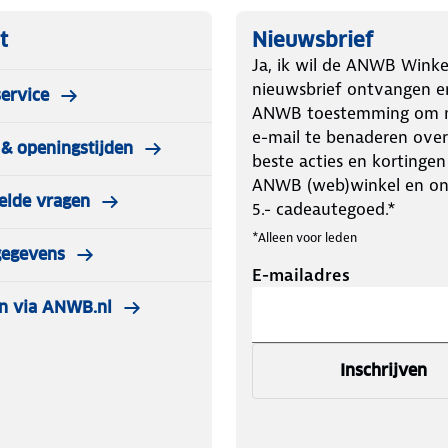
t
Nieuwsbrief
Ja, ik wil de ANWB Winke
nieuwsbrief ontvangen e
ervice
ANWB toestemming om m
e-mail te benaderen over
& openingstijden
beste acties en kortingen
ANWB (web)winkel en o
elde vragen
5.- cadeautegoed.*
*Alleen voor leden
gegevens
E-mailadres
n via ANWB.nl
Inschrijven