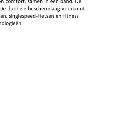
en comfort, samen in één band. De
. De dubbele beschermlaag voorkomt
sen, singlespeed-fietsen en fitness
nologieën:
aakt band bestand tegen doorprikken