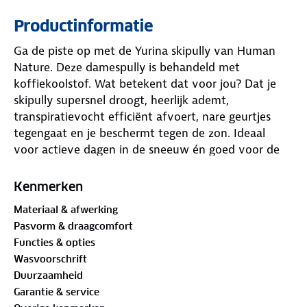
Productinformatie
Ga de piste op met de Yurina skipully van Human
Nature. Deze damespully is behandeld met
koffiekoolstof. Wat betekent dat voor jou? Dat je
skipully supersnel droogt, heerlijk ademt,
transpiratievocht efficiënt afvoert, nare geurtjes
tegengaat en je beschermt tegen de zon. Ideaal
voor actieve dagen in de sneeuw én goed voor de
natuur!
Kenmerken
De Yurina skipully is elastisch, heeft een all-overprint
Materiaal & afwerking
en biedt een comfortabele pasvorm. Hij is
Pasvorm & draagcomfort
verkrijgbaar in het zwart. Welke avonturen ga jij
Functies & opties
beleven in deze toffe pully?
Wasvoorschrift
Duurzaamheid
Materialen:
Garantie & service
90% polyester, 10% elastaan