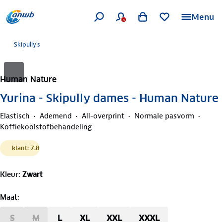
Menu
Skipully's
Human Nature
Yurina - Skipully dames - Human Nature
Elastisch
Ademend
All-overprint
Normale pasvorm
Koffiekoolstofbehandeling
klant: 7.8
Kleur
:
Zwart
Maat
:
S
M
L
XL
XXL
XXXL