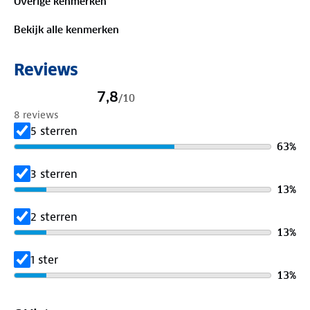
Overige kenmerken
Is je kleding aan vervanging toe? Lever het in bij
Bekijk alle kenmerken
onze winkels. Wij geven er een nieuwe bestemming
aan.
Reviews
7,8
/
10
8 reviews
5 sterren
63
%
3 sterren
13
%
2 sterren
13
%
1 ster
13
%