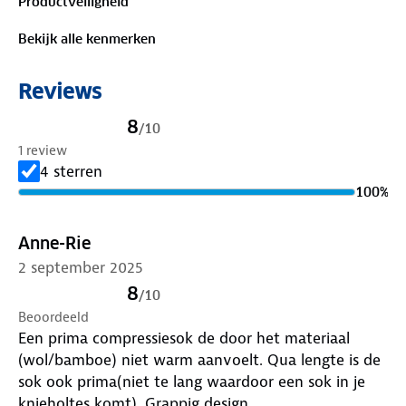
Productveiligheid
Bekijk alle kenmerken
Reviews
8
/
10
1 review
4 sterren
100
%
Anne-Rie
2 september 2025
8
/
10
Beoordeeld
Een prima compressiesok de door het materiaal
(wol/bamboe) niet warm aanvoelt. Qua lengte is de
sok ook prima(niet te lang waardoor een sok in je
knieholtes komt). Grappig design.