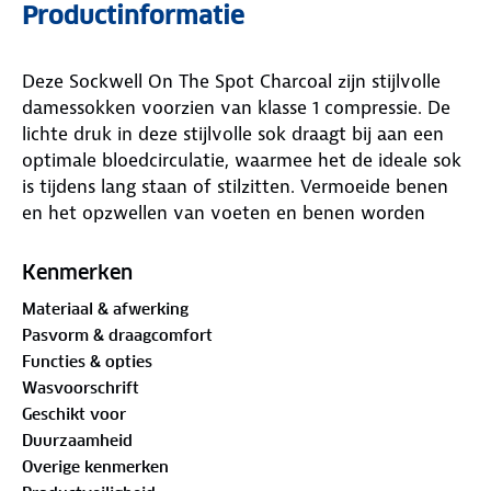
Productinformatie
Deze Sockwell On The Spot Charcoal zijn stijlvolle
damessokken voorzien van klasse 1 compressie. De
lichte druk in deze stijlvolle sok draagt bij aan een
optimale bloedcirculatie, waarmee het de ideale sok
is tijdens lang staan of stilzitten. Vermoeide benen
en het opzwellen van voeten en benen worden
geminimaliseerd. De hoogwaardige, natuurlijke
materialen dragen bij aan veel draagcomfort.
Kenmerken
Materiaal & afwerking
Pasvorm & draagcomfort
Functies & opties
Wasvoorschrift
Geschikt voor
Duurzaamheid
Overige kenmerken