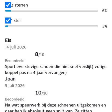
2 sterren
Verkrijgbaar in de maten 36-42 (36 alleen online).
6
%
1 ster
3
%
Els
14 juli 2026
8
/
10
Beoordeeld
Sportieve stevige schoen die niet snel verslijt( vorige
koppel pas na 4 jaar vervangen)
Joan
5 juli 2026
10
/
10
Beoordeeld
Na wat speurwerk bij deze schoenen uitgekomen en
daar heb ik absoluut geen spijt van. Ze zitten