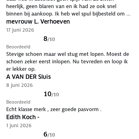
heerlijk, geen blaren van en ik had ze ook snel
binnen bij aankoop. Ik heb wel spul bijbesteld om ze
echt waterproof te maken en tot nu toe ook droge
mevrouw L. Verhoeven
voeten gehouden!
17 juni 2026
8
/
10
Beoordeeld
Stevige schoen maar wel stug met lopen. Moest de
schoen zeker eerst inlopen. Nu tevreden en loop ik
er lekker op.
A VAN DER Sluis
8 juni 2026
10
/
10
Beoordeeld
Echt klasse merk , zeer goede pasvorm .
Edith Koch -
1 juni 2026
6
/
10