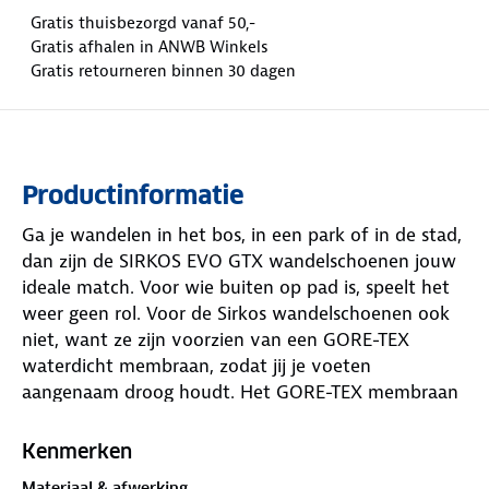
Gratis thuisbezorgd vanaf 50,-
Gratis afhalen in ANWB Winkels
Gratis retourneren binnen 30 dagen
Productinformatie
Ga je wandelen in het bos, in een park of in de stad,
dan zijn de SIRKOS EVO GTX wandelschoenen jouw
ideale match. Voor wie buiten op pad is, speelt het
weer geen rol. Voor de Sirkos wandelschoenen ook
niet, want ze zijn voorzien van een GORE-TEX
waterdicht membraan, zodat jij je voeten
aangenaam droog houdt. Het GORE-TEX membraan
is ontworpen voor een geoptimaliseerd ademend
vermogen en zorgt voor een aangenaam comfort,
Kenmerken
zelfs bij intensieve activiteiten.
Materiaal & afwerking