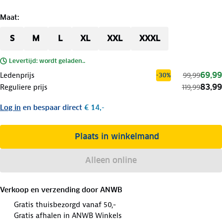
Maat
:
S
M
L
XL
XXL
XXXL
Levertijd: wordt geladen..
69,99
Ledenprijs
99,99
-30%
83,99
Reguliere prijs
119,99
Log in
en bespaar direct
€ 14,-
Plaats in winkelmand
Alleen online
Verkoop en verzending door
ANWB
Gratis thuisbezorgd vanaf 50,-
Gratis afhalen in ANWB Winkels