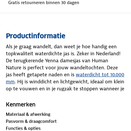
Gratis retourneren binnen 30 dagen
Productinformatie
Als je graag wandelt, dan weet je hoe handig een
topkwaliteit waterdichte jas is. Zeker in Nederland!
De terugkerende Yenna damesjas van Human
Nature is perfect voor jouw wandeltochten. Deze
jas heeft getapete naden en is
waterdicht tot 10.000
mm
. Hij is winddicht en lichtgewicht, ideaal om klein
op te vouwen en in je rugzak te stoppen wanneer je
hem niet draagt.
Kenmerken
De jas heeft een meshvoering en geen vulling, wat
Materiaal & afwerking
hem geschikt maakt als extra laagje tegen regen en
Pasvorm & draagcomfort
wind. Als je het koud hebt, kun je de jas combineren
Functies & opties
met een fleecevest, donsjas of gebreide trui. Pas de