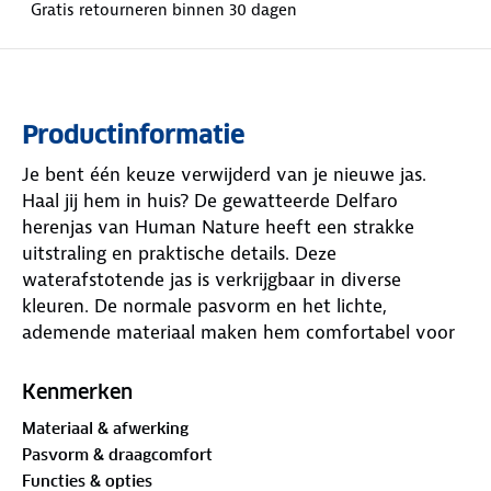
Gratis retourneren binnen 30 dagen
Productinformatie
Je bent één keuze verwijderd van je nieuwe jas.
Haal jij hem in huis? De gewatteerde Delfaro
herenjas van Human Nature heeft een strakke
uitstraling en praktische details. Deze
waterafstotende jas is verkrijgbaar in diverse
kleuren. De normale pasvorm en het lichte,
ademende materiaal maken hem comfortabel voor
dagelijks gebruik en avonturen buitenshuis.
Kenmerken
Dankzij de
PrimaLoft®-isolatie
blijf je warm. De
Materiaal & afwerking
verstelbare zoom zorgt dat de jas goed aansluit. De
Pasvorm & draagcomfort
Delfaro heeft vier zakken, waaronder een handig
Functies & opties
ritsvakje op de linkermouw voor kleine spullen. De