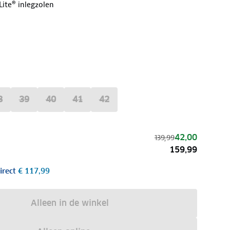
ite® inlegzolen
8
39
40
41
42
42,00
139,99
159,99
irect
€ 117,99
Alleen in de winkel