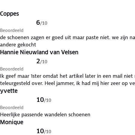
Coppes
6
/
10
Beoordeeld
de schoenen zagen er goed uit maar paste niet. we zijn naar de winkel gegaan en 2 paar
andere gekocht
Hannie Nieuwland van Velsen
2
/
10
Beoordeeld
Ik geef maar 1ster omdat het artikel later in een mail niet
teleurgesteld over. Heel jammer, ik had mij hier zeer op v
yvette
10
/
10
Beoordeeld
Heerlijke passende wandelen schoenen
Monique
10
/
10