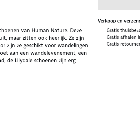
Verkoop en verzen
lschoenen van Human Nature. Deze
Gratis thuisbez
Gratis afhalen
t, maar zitten ook heerlijk. Ze zijn
Gratis retourne
or zijn ze geschikt voor wandelingen
edoet aan een wandelevenement, een
d, de Lilydale schoenen zijn erg
ijk waterbestendige leer houden je
s kunnen er toch wat waterdruppels
profielzolen
van rubber en EVA
e ondergronden.
ning bij elke stap. De uitneembare
materiaal, dragen bij aan een
jn voorzien van 100% gerecyclede