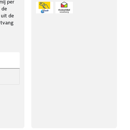
ij per
 de
 uit de
ntvang