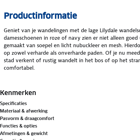
Productinformatie
Geniet van je wandelingen met de lage Lilydale wande
damesschoenen in roze of navy zien er niet alleen goed ui
gemaakt van soepel en licht nubuckleer en mesh. Hierdo
op zowel verharde als onverharde paden. Of je nu me
stad verkent of rustig wandelt in het bos of op het stran
comfortabel.
Het waterdichte Hydro Pro-Tex membraan en het natuurl
voeten droog. Bij langdurige regen of lopen op nat gra
Kenmerken
via de naden binnendringen. De slipbestendige
Vibram® 
Specificaties
biedten uitstekende grip en flexibiliteit op verschillend
Materiaal & afwerking
Pasvorm & draagcomfort
De ergonomische tussenzool geeft je optimale ondersteu
Functies & opties
OrthoLite® Hybrid™ inlegzolen, gemaakt van gerecycled 
Afmetingen & gewicht
comfortabele pasvorm en fijne demping. De schoenen zi