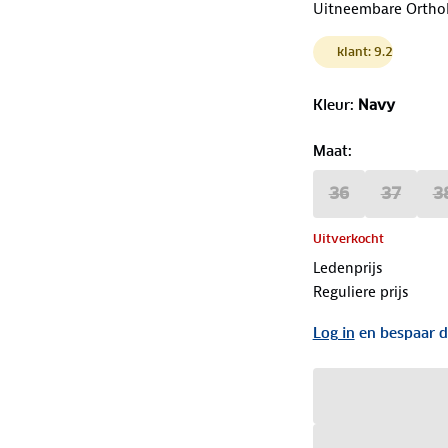
Uitneembare OrthoL
klant: 9.2
Kleur
:
Navy
Maat
:
36
37
3
Uitverkocht
Ledenprijs
Reguliere prijs
Log in
en bespaar d