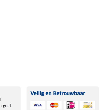
Veilig en Betrouwbaar
l
n geef