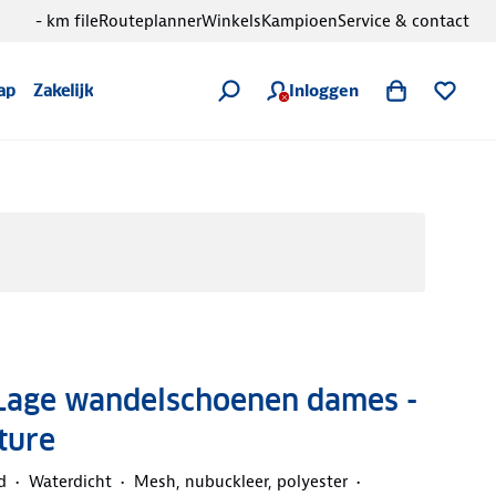
- km file
Routeplanner
Winkels
Kampioen
Service & contact
Inloggen
ap
Zakelijk
 Lage wandelschoenen dames -
ture
d
Waterdicht
Mesh, nubuckleer, polyester