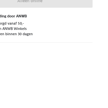
Alleen online
ding door
ANWB
orgd vanaf 50,-
 in ANWB Winkels
ren binnen 30 dagen