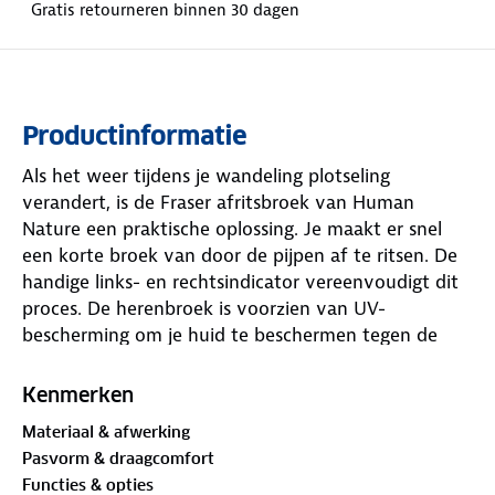
Gratis retourneren binnen 30 dagen
Productinformatie
Als het weer tijdens je wandeling plotseling
verandert, is de Fraser afritsbroek van Human
Nature een praktische oplossing. Je maakt er snel
een korte broek van door de pijpen af te ritsen. De
handige links- en rechtsindicator vereenvoudigt dit
proces. De herenbroek is voorzien van UV-
bescherming om je huid te beschermen tegen de
zon. Bovendien wordt de riem meegeleverd.
Kenmerken
De broek bestaat uit gerecycled polyamide en
Materiaal & afwerking
elastaan, wat bijdraagt aan een perfecte pasvorm.
Pasvorm & draagcomfort
Je kunt je waardevolle spullen in het
Functies & opties
antidiefstalzakje stoppen. Het materiaal is licht en