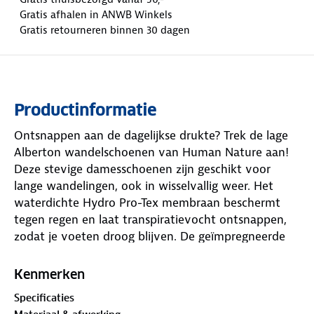
Gratis afhalen in ANWB Winkels
Gratis retourneren binnen 30 dagen
Productinformatie
Ontsnappen aan de dagelijkse drukte? Trek de lage
Alberton wandelschoenen van Human Nature aan!
Deze stevige damesschoenen zijn geschikt voor
lange wandelingen, ook in wisselvallig weer. Het
waterdichte Hydro Pro-Tex membraan beschermt
tegen regen en laat transpiratievocht ontsnappen,
zodat je voeten droog blijven. De geïmpregneerde
watertong, het flapje onder de veters, biedt extra
bescherming tegen water en vuil. Bij langdurig
Kenmerken
wandelen in de regen of door nat gras kan het soms
Specificaties
gebeuren dat waterdruppels via naden naar binnen