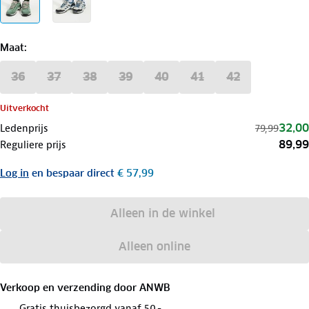
Maat
:
36
37
38
39
40
41
42
Uitverkocht
32,00
Ledenprijs
79,99
89,99
Reguliere prijs
Log in
en bespaar direct
€ 57,99
Alleen in de winkel
Alleen online
Verkoop en verzending door
ANWB
Gratis thuisbezorgd vanaf 50,-