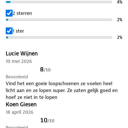
4
%
de levensduur van je schoenen met goed
onderhoud
. Zijn je schoenen aan vervanging toe?
2 sterren
Lever ze in bij onze winkels. Wij geven ze een
2
%
nieuwe bestemming.
1 ster
2
%
Lucie Wijnen
10 mei 2026
8
/
10
Beoordeeld
Vind het een goeie loopschoenen ze voelen heel
licht aan en ze lopen super. Ze zaten gelijk goed en
hoef ze niet in te lopen
Koen Giesen
18 april 2026
10
/
10
Beoordeeld