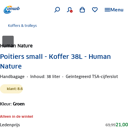
Menu
Koffers & trolleys
Human Nature
Poitiers small - Koffer 38L - Human
Nature
Handbagage
Inhoud: 38 liter
Geïntegreerd TSA-cijferslot
klant: 8.6
Kleur
:
Groen
Alleen in de winkel
21,00
Ledenprijs
69,99