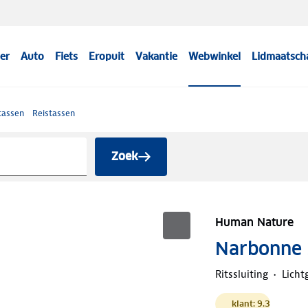
er
Auto
Fiets
Eropuit
Vakantie
Webwinkel
Lidmaatsch
tassen
Reistassen
Zoek
Human Nature
Narbonne 3
Ritssluiting
Licht
klant: 9.3