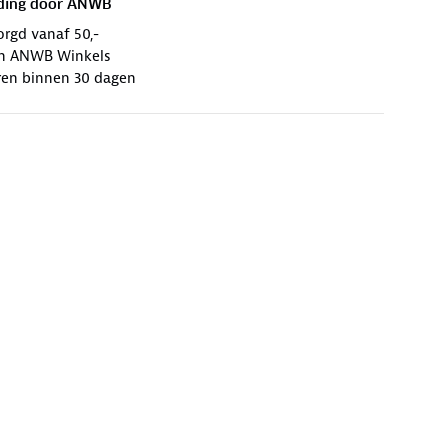
ding door
ANWB
orgd vanaf 50,-
 in ANWB Winkels
ren binnen 30 dagen