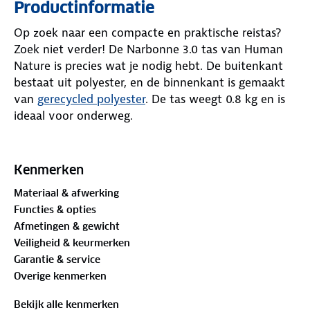
Productinformatie
Op zoek naar een compacte en praktische reistas?
Zoek niet verder! De Narbonne 3.0 tas van Human
Nature is precies wat je nodig hebt. De buitenkant
bestaat uit polyester, en de binnenkant is gemaakt
van
gerecycled polyester
. De tas weegt 0.8 kg en is
ideaal voor onderweg.
De tas heeft een inhoud van 25 liter en afmetingen
van 47 cm lengte, 30 cm breedte en 18.5 cm diepte.
Kenmerken
Zo heb je genoeg ruimte voor al je spullen. Een
Materiaal & afwerking
stevige ritssluiting zorgt ervoor dat alles netjes en
Functies & opties
opgeborgen blijft. Draag de tas comfortabel over je
Afmetingen & gewicht
schouder. Deze schoudertas is perfect voor een
Veiligheid & keurmerken
weekendje weg of als handige tas voor dagelijks
Garantie & service
gebruik.
Overige kenmerken
Bekijk alle kenmerken