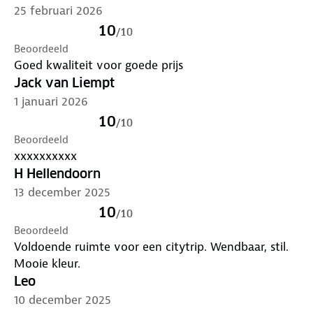
25 februari 2026
* De Transportation Security Administration (TSA) is
10
/
10
een agentschap van het Amerikaanse ministerie van
Beoordeeld
Binnenlandse Veiligheid (Homeland Security) dat
Goed kwaliteit voor goede prijs
gezag over de veiligheid van de reizigers in de
Jack van Liempt
Verenigde Staten uitoefent.
1 januari 2026
10
/
10
Beoordeeld
xxxxxxxxxx
H Hellendoorn
13 december 2025
10
/
10
Beoordeeld
Voldoende ruimte voor een citytrip. Wendbaar, stil.
Mooie kleur.
Leo
10 december 2025