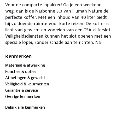
Voor de compacte inpakker! Ga je een weekend
weg, dan is de Narbonne 3.0 van Human Nature de
perfecte koffer. Met een inhoud van 40 liter biedt
hij voldoende ruimte voor korte reizen. De koffer is
licht van gewicht en voorzien van een TSA-cijferslot.
Veiligheidsdiensten kunnen het slot openen met een
speciale loper, zonder schade aan te richten. Na
controle sluiten ze de koffer weer veilig af.
Kenmerken
De hardcase koffer is zeer wendbaar dankzij de 360
Materiaal & afwerking
graden draaiende wielen. Binnenin vind je een
Functies & opties
tussenschot met mesh ritsvak en gekruiste
Afmetingen & gewicht
pakbanden, zodat je bagage op z’n plek blijft. De
Veiligheid & keurmerken
telescoop trekstang heeft meerdere standen voor
Garantie & service
prettig vervoer. Voor vertrek is het raadzaam om bij
Overige kenmerken
je luchtvaartmaatschappij te informeren over de
regels en beperkingen voor
handbagage-
Bekijk alle kenmerken
afmetingen.